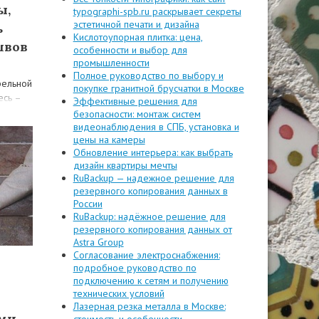
ы,
typographi-spb.ru раскрывает секреты
эстетичной печати и дизайна
ь
Кислотоупорная плитка: цена,
швов
особенности и выбор для
промышленности
Полное руководство по выбору и
фельной
покупке гранитной брусчатки в Москве
есь –
Эффективные решения для
льно
безопасности: монтаж систем
видеонаблюдения в СПБ, установка и
цены на камеры
Обновление интерьера: как выбрать
дизайн квартиры мечты
RuBackup — надежное решение для
резервного копирования данных в
России
RuBackup: надёжное решение для
резервного копирования данных от
Astra Group
Согласование электроснабжения:
подробное руководство по
подключению к сетям и получению
технических условий
Лазерная резка металла в Москве:
ами