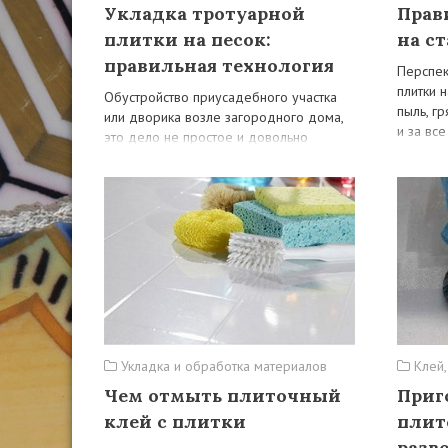
Укладка тротуарной
Прав
плитки на песок:
на с
правильная технология
Перспек
плитки н
Обустройство приусадебного участка
пыль, гр
или дворика возле загородного дома,
и за вс
это дело не простое и довольно
хлопотное. Многие домашние мастера
задаются вопросом,…
Укладка и обработка материалов
Клей,
Чем отмыть плиточный
Приг
клей с плитки
плит
разв