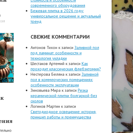
стоимость и особенности
современного оборудования
Бежевая плитка в 2026 году:
м
универсальное решение и актуальный
кая
тренд
рой
СВЕЖИЕ КОММЕНТАРИИ
а…
Антонов Тихон
к записи
Заливной пол
под ламинат: особенности и
технология укладки
Шестаков Артемий
к записи
Как
проходит классическая флебэктомия?
Нестерова Беляна
к записи
Заливной
пол в коммерческих помещениях:
особенности эксплуатации
Зиновьева Мира
к записи
Резка
керамической плитки болгаркой без
ак
сколов
Логинов Мартин
к записи
Светодиодное освещение: история,
принцип работы и преимущества
ения
тельно