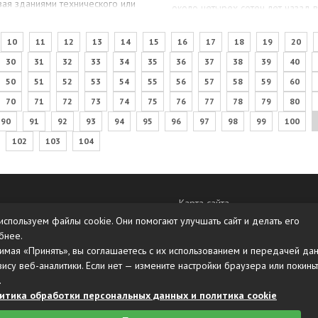
вая зданиями технического или
около четырех сотен лет назад 
енного предназначения, многие
человеческих жилищах появился
алкиваются с…
красивый, а главное, чрезвычайн
10
11
12
13
14
15
16
17
18
19
20
практичный материал,…
30
31
32
33
34
35
36
37
38
39
40
50
51
52
53
54
55
56
57
58
59
60
70
71
72
73
74
75
76
77
78
79
80
90
91
92
93
94
95
96
97
98
99
100
102
103
104
Карта сайта
используем файлы cookie. Они помогают улучшать сайт и делать его
бнее.
имая «Принять», вы соглашаетесь с их использованием и передачей да
вису веб-аналитики. Если нет — измените настройки браузера или покинь
.
итика обработки персональных данных и политика cookie