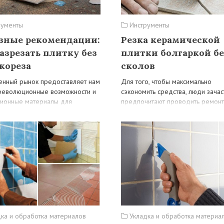
рументы
Инструменты
зные рекомендации:
Резка керамической
разрезать плитку без
плитки болгаркой бе
кореза
сколов
нный рынок предоставляет нам
Для того, чтобы максимально
революционные возможности и
сэкономить средства, люди зача
ионные материалы для
предпочитают проводить ремон
ых работ, о которых ранее
работы в своем жилище собстве
ложно даже и…
руками. Так не только…
ка и обработка материалов
Укладка и обработка материа