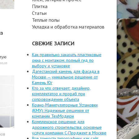
Плитка
Статьи
Теплые полы
Укладка и обработка материалов
з
СВЕЖИЕ ЗАПИСИ
Как правильно заказать пластиковые
стую
окна с монтажом: полный гид по
тные
выбору и установке
нными
Дагестанский камень для фасада в
Москве — уникальное решение от
Камень Юг
Кто за что отвечает: дизайнер,
комплектатор и прораб при
сопровождении объекта
Крано-Манипуляторные Установки
(КМУ): Надежные решения от
компании ТехМодерн
Комплексное решение для
дорожного строительства: основные
услуги компании C-Проджект в Москве
лов
Все тонкости типографики: как сайт