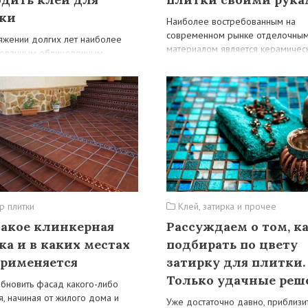
ки
Наиболее востребованным на
современном рынке отделочны
яжении долгих лет наиболее
материалом является керамичес
бованным облицовочным
плитка, широчайший выбор кото
лом для чрезмерно влажных
можно обнаружить на полках
ий, на манер кухни или ванной,
соответствующих магазинов. Он
я керамическая плитка,…
 плитки
Клей, затирка и прочее
такое клинкерная
Рассуждаем о том, к
ка и в каких местах
подбирать по цвету
применяется
затирку для плитки.
Только удачные реш
бновить фасад какого-либо
я, начиная от жилого дома и
Уже достаточно давно, приблизи