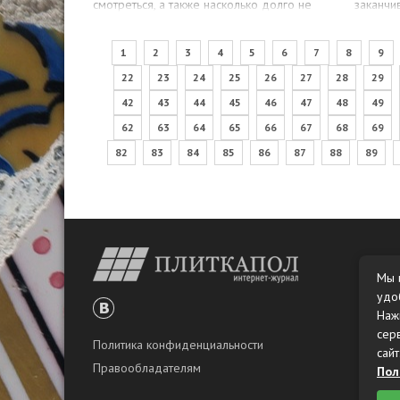
смотреться, а также насколько долго не
заканчи
потребует ремонта, на все пятьдесят,…
обществ
люди ст
1
2
3
4
5
6
7
8
9
22
23
24
25
26
27
28
29
42
43
44
45
46
47
48
49
62
63
64
65
66
67
68
69
82
83
84
85
86
87
88
89
Мы 
удо
Наж
сер
Политика конфиденциальности
сайт
Правообладателям
Пол