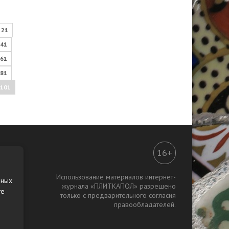
в
 такой
о
21
41
61
81
101
16+
Использование материалов интернет-
нных
журнала «ПЛИТКАПОЛ» разрешено
те
только с предварительного согласия
правообладателей.