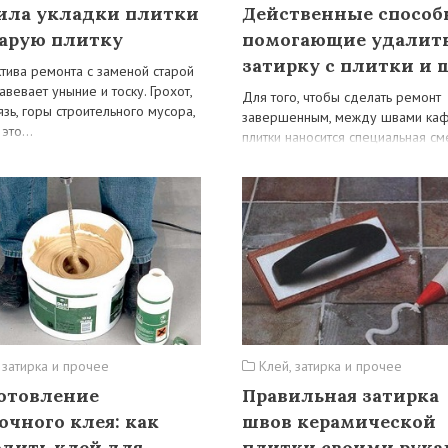
ила укладки плитки
Действенные способ
тарую плитку
помогающие удалит
затирку с плитки и 
тива ремонта с заменой старой
авевает уныние и тоску. Грохот,
Для того, чтобы сделать ремонт
язь, горы строительного мусора,
завершенным, между швами ка
е это…
плитки наносится специальная см
затирка, которая не только визуа
делает…
 затирка и прочее
Клей, затирка и прочее
отовление
Правильная затирка
очного клея: как
швов керамической
одить клей для
плитки своими рук