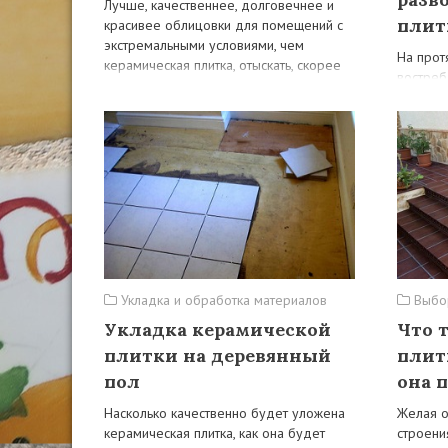
Лучше, качественнее, долговечнее и
плит
красивее облицовки для помещений с
экстремальными условиями, чем
На прот
керамическая плитка, отыскать, скорее
востре
всего, не получится, сколько…
материа
помещен
остаетс
Укладка и обработка материалов
Выбор
Укладка керамической
Что 
плитки на деревянный
плит
пол
она 
Насколько качественно будет уложена
Желая о
керамическая плитка, как она будет
строени