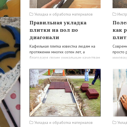
Укладка и обработка материалов
Инст
Правильная укладка
Поле
плитки на пол по
как 
диагонали
плит
Кафельная плитка известна людям на
Совреме
протяжении многих сотен лет, а
просто 
благодаря своим уникальным качествам
инновац
и свойствам, она является наиболее
ремонтн
желательной…
было с
Укладка и обработка материалов
Уклад