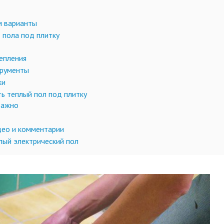
м варианты
 пола под плитку
тепления
трументы
ки
ть теплый пол под плитку
важно
део и комментарии
плый электрический пол