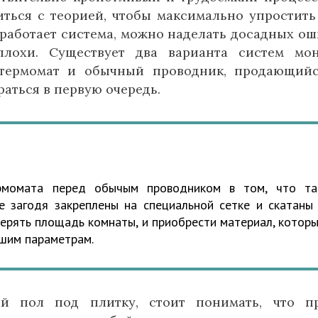
иться с теорией, чтобы максимально упростить
к работает система, можно наделать досадных ош
плохи. Существует два варианта систем мо
о термомат и обычный проводник, продающий
раться в первую очередь.
рмомата перед обычым проводником в том, что т
е загодя закреплены на специальной сетке и скатаны
мерять площадь комнаты, и приобрести материал, котор
ашим параметрам.
ый пол под плитку, стоит понимать, что п