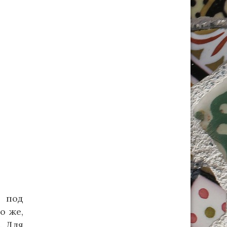
а под
о же,
. Для