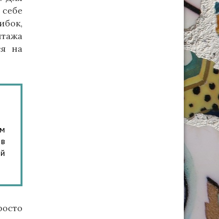
 себе
ибок,
нтажа
ся на
ам
 в
ый
росто