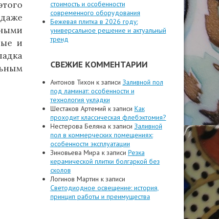
того
стоимость и особенности
современного оборудования
 даже
Бежевая плитка в 2026 году:
ными
универсальное решение и актуальный
тренд
тые и
ладка
СВЕЖИЕ КОММЕНТАРИИ
льным
Антонов Тихон
к записи
Заливной пол
под ламинат: особенности и
технология укладки
Шестаков Артемий
к записи
Как
проходит классическая флебэктомия?
Нестерова Беляна
к записи
Заливной
пол в коммерческих помещениях:
особенности эксплуатации
Зиновьева Мира
к записи
Резка
керамической плитки болгаркой без
сколов
Логинов Мартин
к записи
Светодиодное освещение: история,
принцип работы и преимущества