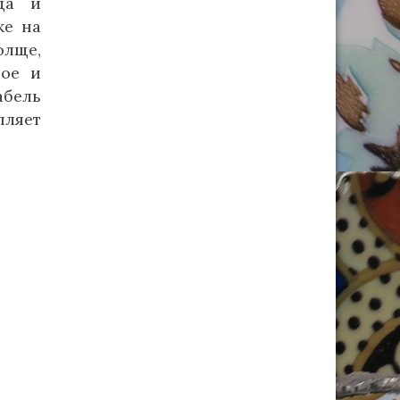
 да и
же на
олще,
гое и
абель
пляет