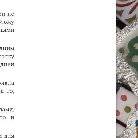
он не
отому
ными
дним
толку
едней
риала
и то,
вами,
сто и
с для