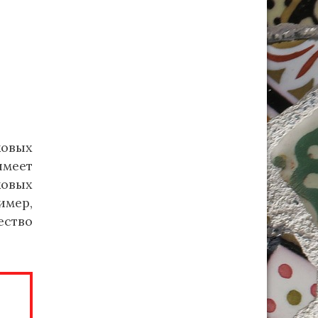
ковых
имеет
ковых
имер,
ство