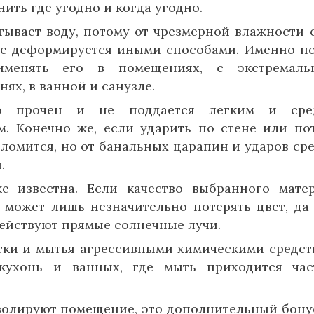
ить где угодно и когда угодно.
ывает воду, потому от чрезмерной влажности 
 не деформируется иными способами. Именно п
именять его в помещениях, с экстремаль
нях, в ванной и санузле.
но прочен и не поддается легким и сре
. Конечно же, если ударить по стене или по
оломится, но от банальных царапин и ударов ср
.
же известна. Если качество выбранного мате
 может лишь незначительно потерять цвет, да 
действуют прямые солнечные лучи.
тки и мытья агрессивными химическими средст
 кухонь и ванных, где мыть приходится ча
золируют помещение, это дополнительный бону