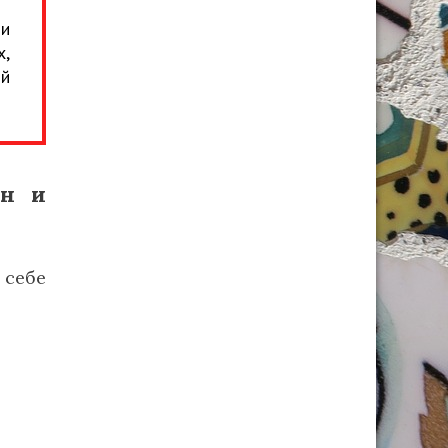
ли
х,
ый
ен и
 себе