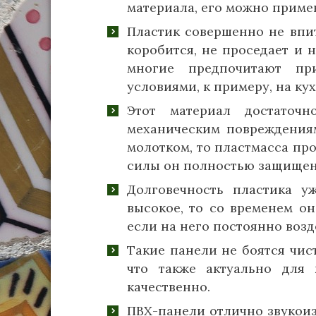
материала, его можно примен
Пластик совершенно не впит
коробится, не проседает и
многие предпочитают пр
условиями, к примеру, на кух
Этот материал достаточ
механическим повреждениям
молотком, то пластмасса пр
силы он полностью защищен
Долговечность пластика у
высокое, то со временем он
если на него постоянно воз
Такие панели не боятся чис
что также актуально для
качественно.
ПВХ-панели отлично звукои