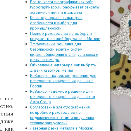
Все тонкости типографики: как сайт
typographi-spb.ru раскрывает секреты
эстетичной печати и дизайна
Кислотоупорная плитка: цена,
особенности и выбор для
промышленности
Полное руководство по выбору и
покупке гранитной брусчатки в Москве
Эффективные решения для
безопасности: монтаж систем
видеонаблюдения в СПБ, установка и
цены на камеры
Обновление интерьера: как выбрать
дизайн квартиры мечты
RuBackup — надежное решение для
резервного копирования данных в
России
RuBackup: надёжное решение для
резервного копирования данных от
о все
Astra Group
стно.
Согласование электроснабжения:
подробное руководство по
щения
подключению к сетям и получению
 даже
технических условий
, как
Лазерная резка металла в Москве: