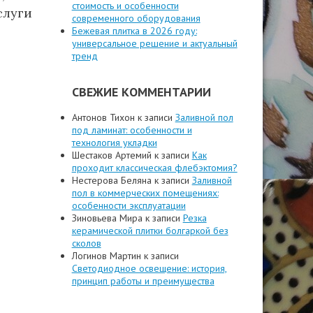
стоимость и особенности
слуги
современного оборудования
Бежевая плитка в 2026 году:
универсальное решение и актуальный
тренд
СВЕЖИЕ КОММЕНТАРИИ
Антонов Тихон
к записи
Заливной пол
под ламинат: особенности и
технология укладки
Шестаков Артемий
к записи
Как
проходит классическая флебэктомия?
Нестерова Беляна
к записи
Заливной
пол в коммерческих помещениях:
особенности эксплуатации
Зиновьева Мира
к записи
Резка
керамической плитки болгаркой без
сколов
Логинов Мартин
к записи
Светодиодное освещение: история,
принцип работы и преимущества