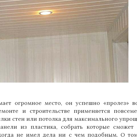
ает огромное место, он успешно «пролез» в
монте и строительстве применяется повсеме
елки стен или потолка для максимального упро
панели из пластика, собрать которые сможет
когда не имел дела ни с чем подобным. О том