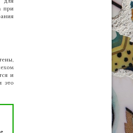
 для
а при
ания
тены,
пехом
тся и
и это
е