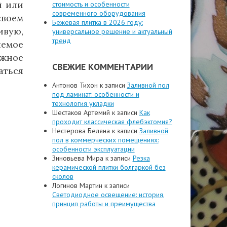
й или
стоимость и особенности
современного оборудования
своем
Бежевая плитка в 2026 году:
ивую,
универсальное решение и актуальный
тренд
лемое
ожное
СВЕЖИЕ КОММЕНТАРИИ
аться
Антонов Тихон
к записи
Заливной пол
под ламинат: особенности и
технология укладки
Шестаков Артемий
к записи
Как
проходит классическая флебэктомия?
Нестерова Беляна
к записи
Заливной
пол в коммерческих помещениях:
особенности эксплуатации
Зиновьева Мира
к записи
Резка
керамической плитки болгаркой без
сколов
Логинов Мартин
к записи
Светодиодное освещение: история,
принцип работы и преимущества