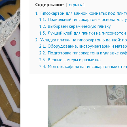
Содержание
скрыть
1.
Гипсокартон для ванной комнаты: под плитк
1.1.
Правильный гипсокартон – основа для 
1.2.
Выбираем керамическую плитку
1.3.
Лучший клей для плитки на гипсокартон
2.
Укладка плитки на гипсокартон в ванной: 
2.1.
Оборудование, инструментарий и мате
2.2.
Подготовка гипсокартона к укладке ка
2.3.
Верные замеры и разметка
2.4.
Монтаж кафеля на гипсокартонные сте