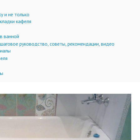
у и не только
укладки кафеля
 в ванной
пошаговое руководство, советы, рекомендации, видео
риалы
феля
ны