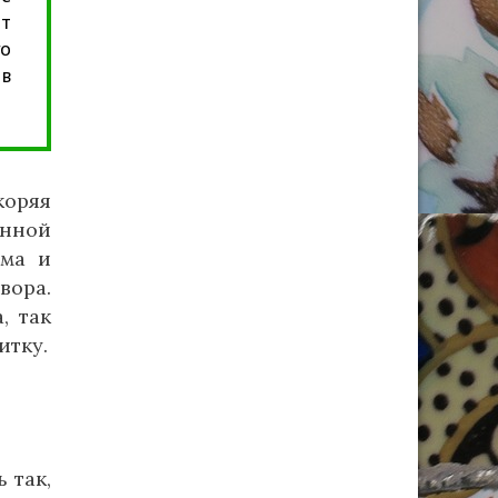
ит
го
в
коряя
янной
ума и
вора.
, так
итку.
 так,