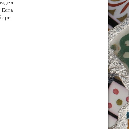
лядел
 Есть
боре.