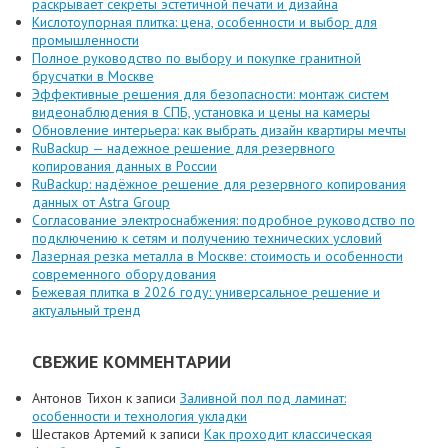
раскрывает секреты эстетичной печати и дизайна
Кислотоупорная плитка: цена, особенности и выбор для
промышленности
Полное руководство по выбору и покупке гранитной
брусчатки в Москве
Эффективные решения для безопасности: монтаж систем
видеонаблюдения в СПБ, установка и цены на камеры
Обновление интерьера: как выбрать дизайн квартиры мечты
RuBackup — надежное решение для резервного
копирования данных в России
RuBackup: надёжное решение для резервного копирования
данных от Astra Group
Согласование электроснабжения: подробное руководство по
подключению к сетям и получению технических условий
Лазерная резка металла в Москве: стоимость и особенности
современного оборудования
Бежевая плитка в 2026 году: универсальное решение и
актуальный тренд
СВЕЖИЕ КОММЕНТАРИИ
Антонов Тихон
к записи
Заливной пол под ламинат:
особенности и технология укладки
Шестаков Артемий
к записи
Как проходит классическая