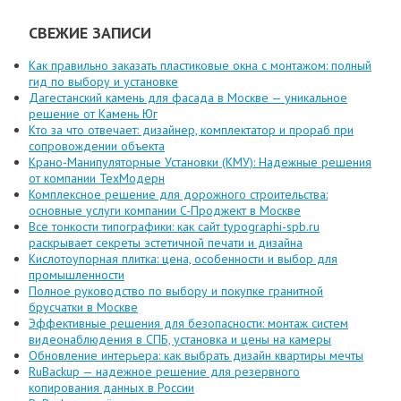
СВЕЖИЕ ЗАПИСИ
Как правильно заказать пластиковые окна с монтажом: полный
гид по выбору и установке
Дагестанский камень для фасада в Москве — уникальное
решение от Камень Юг
Кто за что отвечает: дизайнер, комплектатор и прораб при
сопровождении объекта
Крано-Манипуляторные Установки (КМУ): Надежные решения
от компании ТехМодерн
Комплексное решение для дорожного строительства:
основные услуги компании C-Проджект в Москве
Все тонкости типографики: как сайт typographi-spb.ru
раскрывает секреты эстетичной печати и дизайна
Кислотоупорная плитка: цена, особенности и выбор для
промышленности
Полное руководство по выбору и покупке гранитной
брусчатки в Москве
Эффективные решения для безопасности: монтаж систем
видеонаблюдения в СПБ, установка и цены на камеры
Обновление интерьера: как выбрать дизайн квартиры мечты
RuBackup — надежное решение для резервного
копирования данных в России