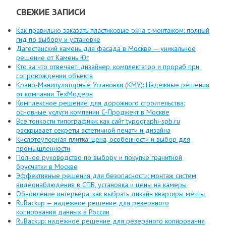
СВЕЖИЕ ЗАПИСИ
Как правильно заказать пластиковые окна с монтажом: полный
гид по выбору и установке
Дагестанский камень для фасада в Москве — уникальное
решение от Камень Юг
Кто за что отвечает: дизайнер, комплектатор и прораб при
сопровождении объекта
Крано-Манипуляторные Установки (КМУ): Надежные решения
от компании ТехМодерн
Комплексное решение для дорожного строительства:
основные услуги компании C-Проджект в Москве
Все тонкости типографики: как сайт typographi-spb.ru
раскрывает секреты эстетичной печати и дизайна
Кислотоупорная плитка: цена, особенности и выбор для
промышленности
Полное руководство по выбору и покупке гранитной
брусчатки в Москве
Эффективные решения для безопасности: монтаж систем
видеонаблюдения в СПБ, установка и цены на камеры
Обновление интерьера: как выбрать дизайн квартиры мечты
RuBackup — надежное решение для резервного
копирования данных в России
RuBackup: надёжное решение для резервного копирования