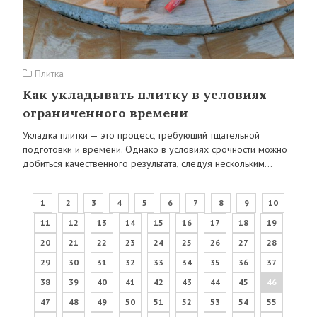
Плитка
Как укладывать плитку в условиях
ограниченного времени
Укладка плитки — это процесс, требующий тщательной
подготовки и времени. Однако в условиях срочности можно
добиться качественного результата, следуя нескольким…
1
2
3
4
5
6
7
8
9
10
11
12
13
14
15
16
17
18
19
20
21
22
23
24
25
26
27
28
29
30
31
32
33
34
35
36
37
38
39
40
41
42
43
44
45
46
47
48
49
50
51
52
53
54
55