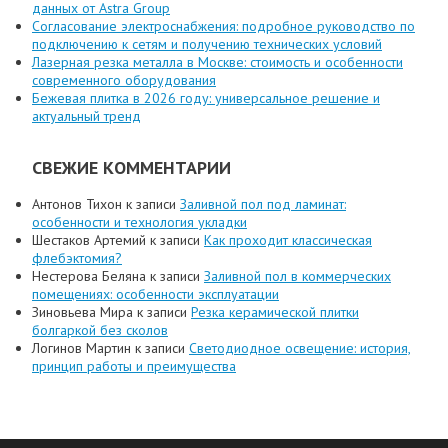
данных от Astra Group
Согласование электроснабжения: подробное руководство по
подключению к сетям и получению технических условий
Лазерная резка металла в Москве: стоимость и особенности
современного оборудования
Бежевая плитка в 2026 году: универсальное решение и
актуальный тренд
СВЕЖИЕ КОММЕНТАРИИ
Антонов Тихон
к записи
Заливной пол под ламинат:
особенности и технология укладки
Шестаков Артемий
к записи
Как проходит классическая
флебэктомия?
Нестерова Беляна
к записи
Заливной пол в коммерческих
помещениях: особенности эксплуатации
Зиновьева Мира
к записи
Резка керамической плитки
болгаркой без сколов
Логинов Мартин
к записи
Светодиодное освещение: история,
принцип работы и преимущества