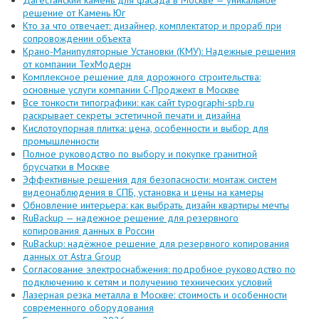
решение от Камень Юг
Кто за что отвечает: дизайнер, комплектатор и прораб при
сопровождении объекта
Крано-Манипуляторные Установки (КМУ): Надежные решения
от компании ТехМодерн
Комплексное решение для дорожного строительства:
основные услуги компании C-Проджект в Москве
Все тонкости типографики: как сайт typographi-spb.ru
раскрывает секреты эстетичной печати и дизайна
Кислотоупорная плитка: цена, особенности и выбор для
промышленности
Полное руководство по выбору и покупке гранитной
брусчатки в Москве
Эффективные решения для безопасности: монтаж систем
видеонаблюдения в СПБ, установка и цены на камеры
Обновление интерьера: как выбрать дизайн квартиры мечты
RuBackup — надежное решение для резервного
копирования данных в России
RuBackup: надёжное решение для резервного копирования
данных от Astra Group
Согласование электроснабжения: подробное руководство по
подключению к сетям и получению технических условий
Лазерная резка металла в Москве: стоимость и особенности
современного оборудования