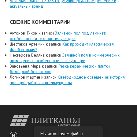
Бежевая плитка в 2026 году: универсальное решение и
актуальный тренд
СВЕЖИЕ КОММЕНТАРИИ
Антонов Тихон
к записи
Заливной пол под ламинат:
особенности и технология укладки
Шестаков Артемий
к записи
Как проходит классическая
флебэктомия?
Нестерова Беляна
к записи
Заливной пол в коммерческих
помещениях: особенности эксплуатации
Зиновьева Мира
к записи
Резка керамической плитки
болгаркой без сколов
Логинов Мартин
к записи
Светодиодное освещение: история,
принцип работы и преимущества
Мы используем файлы