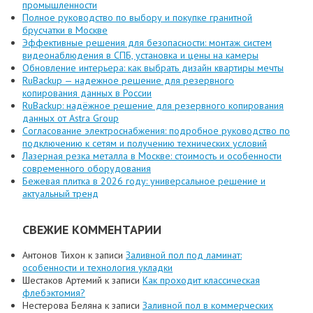
промышленности
Полное руководство по выбору и покупке гранитной
брусчатки в Москве
Эффективные решения для безопасности: монтаж систем
видеонаблюдения в СПБ, установка и цены на камеры
Обновление интерьера: как выбрать дизайн квартиры мечты
RuBackup — надежное решение для резервного
копирования данных в России
RuBackup: надёжное решение для резервного копирования
данных от Astra Group
Согласование электроснабжения: подробное руководство по
подключению к сетям и получению технических условий
Лазерная резка металла в Москве: стоимость и особенности
современного оборудования
Бежевая плитка в 2026 году: универсальное решение и
актуальный тренд
СВЕЖИЕ КОММЕНТАРИИ
Антонов Тихон
к записи
Заливной пол под ламинат:
особенности и технология укладки
Шестаков Артемий
к записи
Как проходит классическая
флебэктомия?
Нестерова Беляна
к записи
Заливной пол в коммерческих