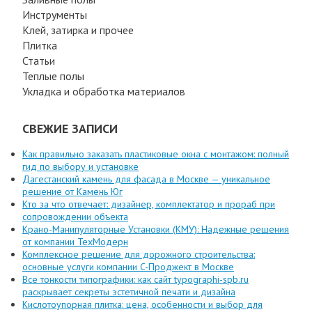
Инструменты
Клей, затирка и прочее
Плитка
Статьи
Теплые полы
Укладка и обработка материалов
СВЕЖИЕ ЗАПИСИ
Как правильно заказать пластиковые окна с монтажом: полный
гид по выбору и установке
Дагестанский камень для фасада в Москве — уникальное
решение от Камень Юг
Кто за что отвечает: дизайнер, комплектатор и прораб при
сопровождении объекта
Крано-Манипуляторные Установки (КМУ): Надежные решения
от компании ТехМодерн
Комплексное решение для дорожного строительства:
основные услуги компании C-Проджект в Москве
Все тонкости типографики: как сайт typographi-spb.ru
раскрывает секреты эстетичной печати и дизайна
Кислотоупорная плитка: цена, особенности и выбор для