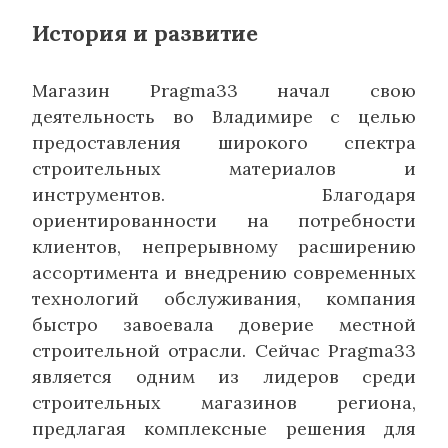
История и развитие
Магазин Pragma33 начал свою
деятельность во Владимире с целью
предоставления широкого спектра
строительных материалов и
инструментов. Благодаря
ориентированности на потребности
клиентов, непрерывному расширению
ассортимента и внедрению современных
технологий обслуживания, компания
быстро завоевала доверие местной
строительной отрасли. Сейчас Pragma33
является одним из лидеров среди
строительных магазинов региона,
предлагая комплексные решения для