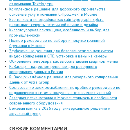
от компании ТехМодерн
Комплексное решение для дорожного строительства:
основные услуги компании C-Проджект в Москве
Все тонкости типографики: как сайт typographi-spb.ru
раскрывает секреты эстетичной печати и дизайна
Кислотоупорная плитка: цена, особенности и выбор для
промышленности
Полное руководство по выбору и покупке гранитной
брусчатки в Москве
Эффективные решения для безопасности: монтаж систем
видеонаблюдения в СПБ, установка и цены на камеры
Обновление интерьера: как выбрать дизайн квартиры мечты
RuBackup — надежное решение для резервного
копирования данных в России
RuBackup: надёжное решение для резервного копирования
данных от Astra Group
Согласование электроснабжения: подробное руководство по
подключению к сетям и получению технических условий
Лазерная резка металла в Москве: стоимость и особенности
современного оборудования
Бежевая плитка в 2026 году: универсальное решение и
актуальный тренд
СВЕЖИЕ КОММЕНТАРИИ