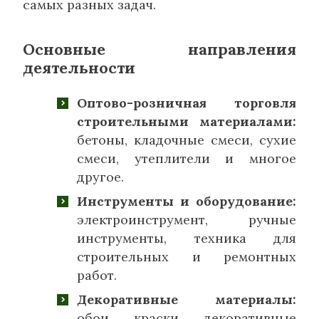
самых разных задач.
Основные направления
деятельности
Оптово-розничная торговля
строительными материалами:
бетоны, кладочные смеси, сухие
смеси, утеплители и многое
другое.
Инструменты и оборудование:
электроинструмент, ручные
инструменты, техника для
строительных и ремонтных
работ.
Декоративные материалы:
обои, краски, декоративные