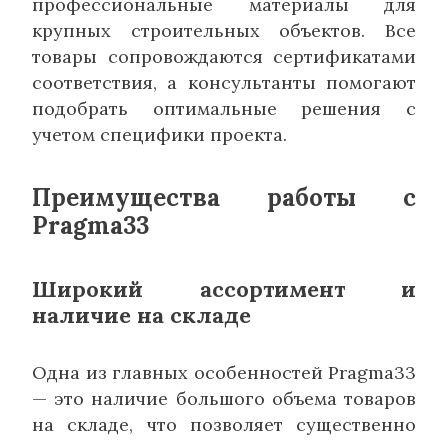
профессиональные материалы для
крупных строительных объектов. Все
товары сопровождаются сертификатами
соответствия, а консультанты помогают
подобрать оптимальные решения с
учетом специфики проекта.
Преимущества работы с
Pragma33
Широкий ассортимент и
наличие на складе
Одна из главных особенностей Pragma33
— это наличие большого объема товаров
на складе, что позволяет существенно