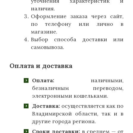
уточнения характеристик и
наличия.
Оформление заказа через сайт,
по телефону или лично в
магазине.
Выбор способа доставки или
самовывоза.
Оплата и доставка
Оплата:
наличными,
безналичным переводом,
электронными кошельками.
Доставка:
осуществляется как по
Владимирской области, так и в
другие города региона.
Сроки доставки:
в среднем — от