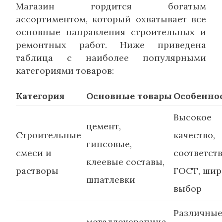
Магазин гордится богатым
ассортиментом, который охватывает все
основные направления строительных и
ремонтных работ. Ниже приведена
таблица с наиболее популярными
категориями товаров:
Категория
Основные товары
Особенно
Высокое
цемент,
Строительные
качество,
гипсовые,
смеси и
соответст
клеевые составы,
растворы
ГОСТ, ши
шпатлевки
выбор
Различны
металлочерепица,