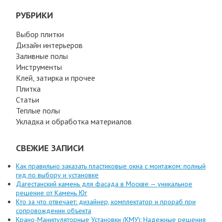
РУБРИКИ
Выбор плитки
Дизайн интерьеров
Заливные полы
Инструменты
Клей, затирка и прочее
Плитка
Статьи
Теплые полы
Укладка и обработка материалов
СВЕЖИЕ ЗАПИСИ
Как правильно заказать пластиковые окна с монтажом: полный
гид по выбору и установке
Дагестанский камень для фасада в Москве — уникальное
решение от Камень Юг
Кто за что отвечает: дизайнер, комплектатор и прораб при
сопровождении объекта
Крано-Манипуляторные Установки (КМУ): Надежные решения