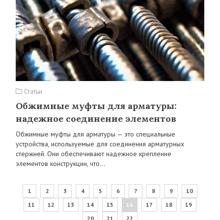
Статьи
Обжимные муфты для арматуры:
надежное соединение элементов
Обжимные муфты для арматуры — это специальные
устройства, используемые для соединения арматурных
стержней. Они обеспечивают надежное крепление
элементов конструкции, что…
1
2
3
4
5
6
7
8
9
10
11
12
13
14
15
16
17
18
19
20
21
22