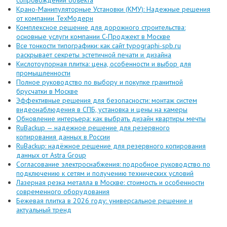
сопровождении объекта
Крано-Манипуляторные Установки (КМУ): Надежные решения
от компании ТехМодерн
Комплексное решение для дорожного строительства:
основные услуги компании C-Проджект в Москве
Все тонкости типографики: как сайт typographi-spb.ru
раскрывает секреты эстетичной печати и дизайна
Кислотоупорная плитка: цена, особенности и выбор для
промышленности
Полное руководство по выбору и покупке гранитной
брусчатки в Москве
Эффективные решения для безопасности: монтаж систем
видеонаблюдения в СПБ, установка и цены на камеры
Обновление интерьера: как выбрать дизайн квартиры мечты
RuBackup — надежное решение для резервного
копирования данных в России
RuBackup: надёжное решение для резервного копирования
данных от Astra Group
Согласование электроснабжения: подробное руководство по
подключению к сетям и получению технических условий
Лазерная резка металла в Москве: стоимость и особенности
современного оборудования
Бежевая плитка в 2026 году: универсальное решение и
актуальный тренд