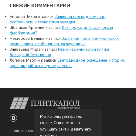
СВЕЖИЕ КОММЕНТАРИИ
Антонов Тихон
к записи
Заливной пол под ламинат:
особенности и технология укладки
Шестаков Артемий
к записи
Как проходит классическая
флебэктомия?
Нестерова Беляна
к записи
Заливной пол в коммерческих
помещениях: особенности эксплуатации
Зиновьева Мира
к записи
Резка керамической плитки
болгаркой без сколов
Логинов Мартин
к записи
Светодиодное освещение: история,
принцип работы и преимущества
Мы используем файлы
cookie. Они помогают
улучшать сайт и делать его
Политика конфиденциальности
удобнее.