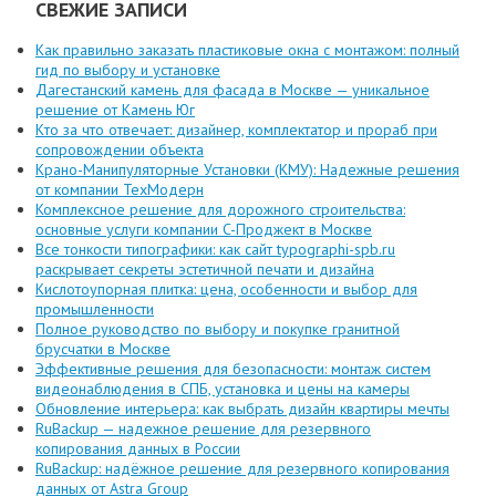
СВЕЖИЕ ЗАПИСИ
Как правильно заказать пластиковые окна с монтажом: полный
гид по выбору и установке
Дагестанский камень для фасада в Москве — уникальное
решение от Камень Юг
Кто за что отвечает: дизайнер, комплектатор и прораб при
сопровождении объекта
Крано-Манипуляторные Установки (КМУ): Надежные решения
от компании ТехМодерн
Комплексное решение для дорожного строительства:
основные услуги компании C-Проджект в Москве
Все тонкости типографики: как сайт typographi-spb.ru
раскрывает секреты эстетичной печати и дизайна
Кислотоупорная плитка: цена, особенности и выбор для
промышленности
Полное руководство по выбору и покупке гранитной
брусчатки в Москве
Эффективные решения для безопасности: монтаж систем
видеонаблюдения в СПБ, установка и цены на камеры
Обновление интерьера: как выбрать дизайн квартиры мечты
RuBackup — надежное решение для резервного
копирования данных в России
RuBackup: надёжное решение для резервного копирования
данных от Astra Group