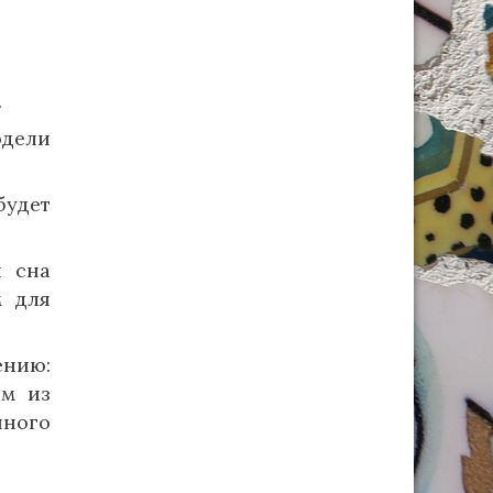
.
одели
будет
я сна
м для
ению:
ом из
нного