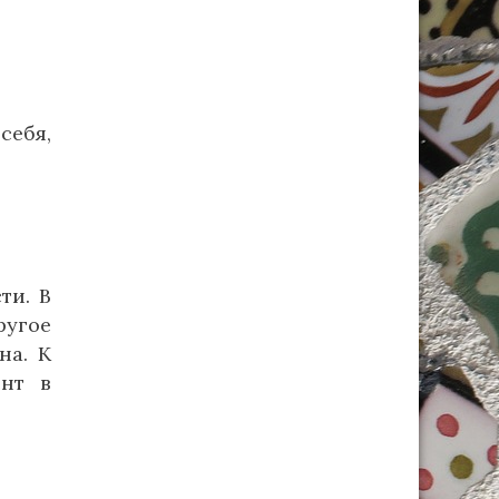
себя,
ти. В
ругое
на. К
ент в