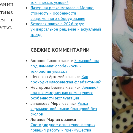
технических условий
нении
Лазерная резка металла в Москве:
ктные
стоимость и особенности
современного оборудования
ся в
Бежевая плитка в 2026 году:
елья.
универсальное решение и актуальный
тренд
СВЕЖИЕ КОММЕНТАРИИ
Антонов Тихон
к записи
Заливной пол
под ламинат: особенности и
технология укладки
Шестаков Артемий
к записи
Как
проходит классическая флебэктомия?
Нестерова Беляна
к записи
Заливной
пол в коммерческих помещениях:
особенности эксплуатации
Зиновьева Мира
к записи
Резка
керамической плитки болгаркой без
сколов
Логинов Мартин
к записи
Светодиодное освещение: история,
принцип работы и преимущества