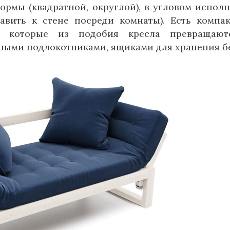
ормы (квадратной, округлой), в угловом испол
вить к стене посреди комнаты). Есть компа
, которые из подобия кресла превращают
дными подлокотниками, ящиками для хранения б