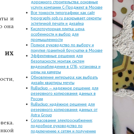
дорожного строительства: основные
услуги компании C-Проджект в Москве
Все тонкости типографики: как сайт
аты и
typographi-spb.ru раскрывает секреты
эстетичной печати и дизайна
о она
Кислотоупорная плитка: цена,
особенности и выбор для
промышленности
Полное руководство по выбору и
покупке гранитной брусчатки в Москве
о их
Эффективные решения для
безопасности: монтаж систем
видеонаблюдения в СПБ, установка и
цены на камеры
Обновление интерьера: как выбрать
ости,
дизайн квартиры мечты
RuBackup — надежное решение для
резервного копирования данных в
России
RuBackup: надёжное решение для
резервного копирования данных от
Astra Group
Согласование электроснабжения:
века.
подробное руководство по
инкой
подключению к сетям и получению