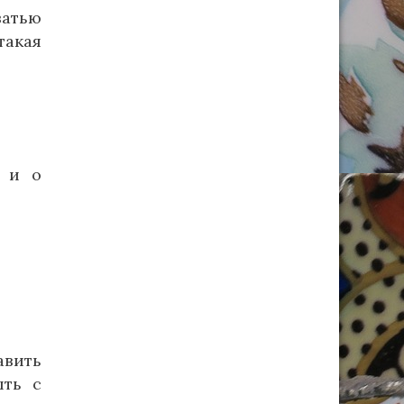
ватью
такая
к и о
авить
ыть с