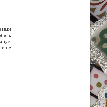
нными
ебель
инус:
же не