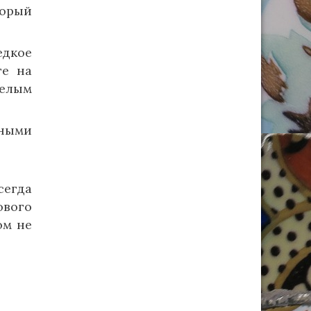
торый
едкое
те на
елым
ьными
сегда
ового
ом не