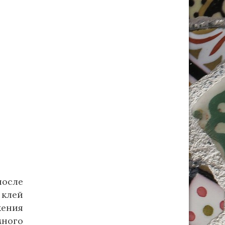
после
 клей
жения
много