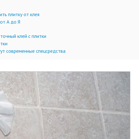
ить плитку от клея
от А до Я
точный клей с плитки
итки
гут современные спецсредства