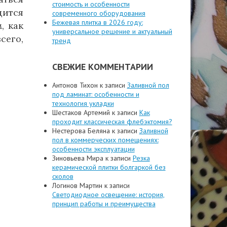
стоимость и особенности
дится
современного оборудования
Бежевая плитка в 2026 году:
, как
универсальное решение и актуальный
сего,
тренд
СВЕЖИЕ КОММЕНТАРИИ
Антонов Тихон
к записи
Заливной пол
под ламинат: особенности и
технология укладки
Шестаков Артемий
к записи
Как
проходит классическая флебэктомия?
Нестерова Беляна
к записи
Заливной
пол в коммерческих помещениях:
особенности эксплуатации
Зиновьева Мира
к записи
Резка
керамической плитки болгаркой без
сколов
Логинов Мартин
к записи
Светодиодное освещение: история,
принцип работы и преимущества