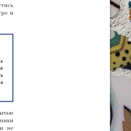
стись
тро и
 к
ье
ть
 а
мытью
хники
 и не