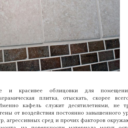
чнее и красивее облицовки для помещен
ерамическая плитка, отыскать, скорее всег
 Именно кафель служит десятилетиями, не т
стены от воздействия постоянно завышенного у
ур, агрессивных сред и прочих факторов окруж
монта, на поверхности материала могут ост