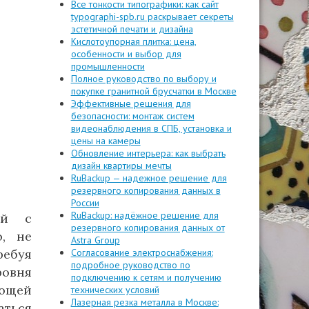
Все тонкости типографики: как сайт
typographi-spb.ru раскрывает секреты
эстетичной печати и дизайна
Кислотоупорная плитка: цена,
особенности и выбор для
промышленности
Полное руководство по выбору и
покупке гранитной брусчатки в Москве
Эффективные решения для
безопасности: монтаж систем
видеонаблюдения в СПБ, установка и
цены на камеры
Обновление интерьера: как выбрать
дизайн квартиры мечты
RuBackup — надежное решение для
резервного копирования данных в
России
RuBackup: надёжное решение для
ий с
резервного копирования данных от
о, не
Astra Group
ребуя
Согласование электроснабжения:
подробное руководство по
ровня
подключению к сетям и получению
ающей
технических условий
Лазерная резка металла в Москве:
аться