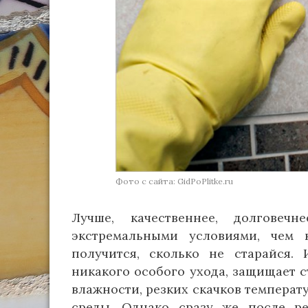
Фото с сайта: GidPoPlitke.ru
Лучше, качественнее, долгове
экстремальными условиями, чем к
получится, сколько не старайся.
никакого особого ухода, защищает 
влажности, резких скачков температ
среды. Однако сразу же после ре