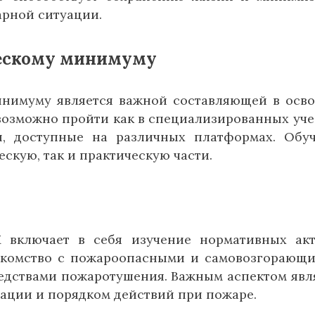
арной ситуации.
ескому минимуму
нимуму является важной составляющей в осв
 возможно пройти как в специализированных уч
ы, доступные на различных платформах. Обу
ескую, так и практическую части.
М включает в себя изучение нормативных ак
акомство с пожароопасными и самовозгорающ
редствами пожаротушения. Важным аспектом явл
уации и порядком действий при пожаре.