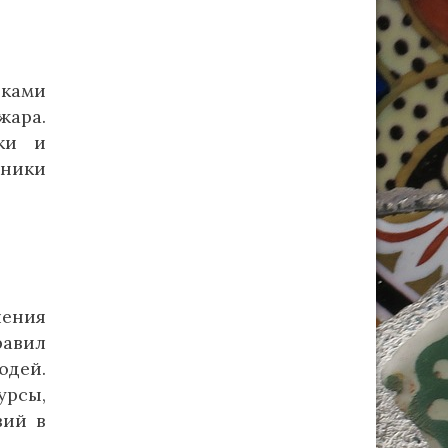
ыками
жара.
ки и
ники
ения
авил
юдей.
урсы,
вий в