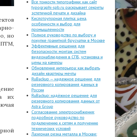
Все тонкости типографики: как сайт
typographi-spb.ru раскрывает секреты
эстетичной печати и дизайна
Кислотоупорная плитка: цена,
ктов
особенности и выбор для
рно-
промышленности
о, но
Полное руководство по выбору и
покупке гранитной брусчатки в Москве
 ПТМ,
Эффективные решения для
безопасности: монтаж систем
видеонаблюдения в СПБ, установка и
цены на камеры
Обновление интерьера: как выбрать
дизайн квартиры мечты
RuBackup — надежное решение для
резервного копирования данных в
ение
России
RuBackup: надёжное решение для
а их
резервного копирования данных от
лючая
Astra Group
Согласование электроснабжения:
подробное руководство по
подключению к сетям и получению
технических условий
рной
Лазерная резка металла в Москве: