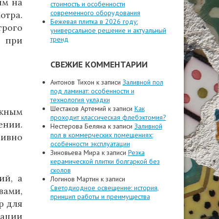
ым на
стоимость и особенности
современного оборудования
отра.
Бежевая плитка в 2026 году:
трого
универсальное решение и актуальный
 при
тренд
СВЕЖИЕ КОММЕНТАРИИ
Антонов Тихон
к записи
Заливной пол
под ламинат: особенности и
технология укладки
Шестаков Артемий
к записи
Как
ажным
проходит классическая флебэктомия?
ении.
Нестерова Беляна
к записи
Заливной
пол в коммерческих помещениях:
тивно
особенности эксплуатации
Зиновьева Мира
к записи
Резка
керамической плитки болгаркой без
сколов
ий, а
Логинов Мартин
к записи
Светодиодное освещение: история,
вами,
принцип работы и преимущества
р для
зации