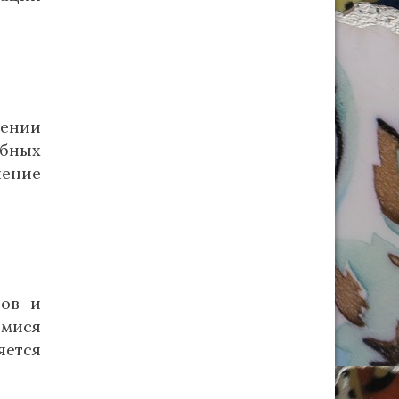
оении
ебных
чение
тов и
имися
яется