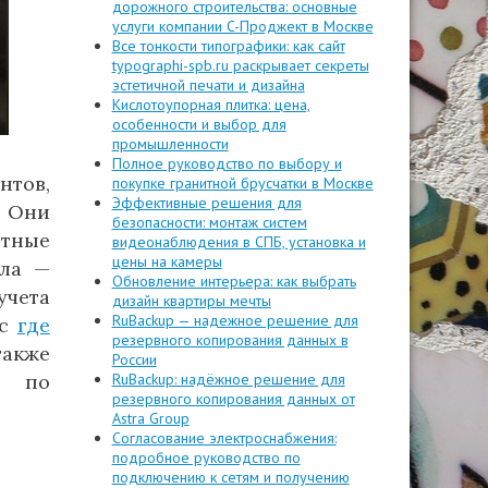
дорожного строительства: основные
услуги компании C-Проджект в Москве
Все тонкости типографики: как сайт
typographi-spb.ru раскрывает секреты
эстетичной печати и дизайна
Кислотоупорная плитка: цена,
особенности и выбор для
промышленности
Полное руководство по выбору и
тов,
покупке гранитной брусчатки в Москве
Эффективные решения для
 Они
безопасности: монтаж систем
ртные
видеонаблюдения в СПБ, установка и
цены на камеры
тла —
Обновление интерьера: как выбрать
учета
дизайн квартиры мечты
RuBackup — надежное решение для
ос
где
резервного копирования данных в
также
России
я по
RuBackup: надёжное решение для
резервного копирования данных от
Astra Group
Согласование электроснабжения:
подробное руководство по
подключению к сетям и получению