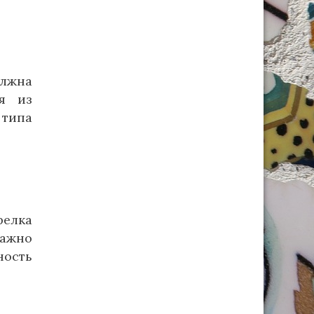
олжна
ся из
 типа
релка
важно
ность