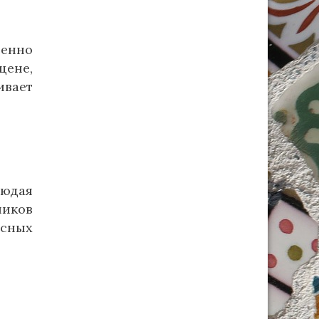
венно
цене,
ивает
людая
ников
асных