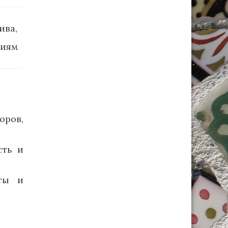
ива,
виям
ров,
сть и
оты и