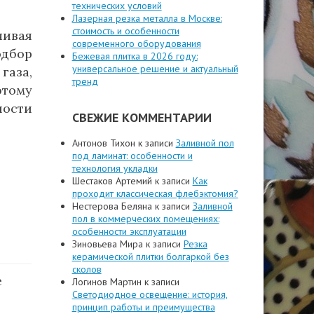
технических условий
Лазерная резка металла в Москве:
стоимость и особенности
чивая
современного оборудования
одбор
Бежевая плитка в 2026 году:
универсальное решение и актуальный
газа,
тренд
этому
ности
СВЕЖИЕ КОММЕНТАРИИ
Антонов Тихон
к записи
Заливной пол
под ламинат: особенности и
технология укладки
Шестаков Артемий
к записи
Как
проходит классическая флебэктомия?
Нестерова Беляна
к записи
Заливной
пол в коммерческих помещениях:
особенности эксплуатации
Зиновьева Мира
к записи
Резка
керамической плитки болгаркой без
сколов
е
Логинов Мартин
к записи
Светодиодное освещение: история,
принцип работы и преимущества