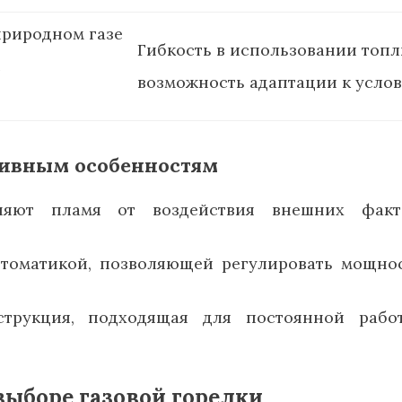
природном газе
Гибкость в использовании топл
с
возможность адаптации к усло
тивным особенностям
няют пламя от воздействия внешних факто
втоматикой, позволяющей регулировать мощно
струкция, подходящая для постоянной раб
ыборе газовой горелки