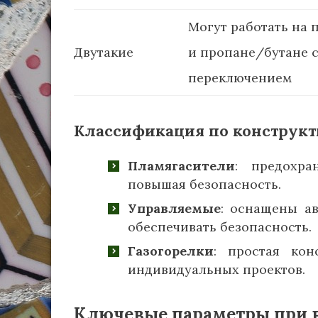
Могут работать на 
Двутакие
и пропане/бутане 
переключением
Классификация по конструк
Пламягасители
: предохра
повышая безопасность.
Управляемые
: оснащены а
обеспечивать безопасность.
Газогорелки
: простая кон
индивидуальных проектов.
Ключевые параметры при в