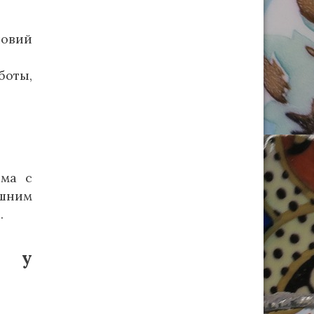
ловий
боты,
има с
ишним
.
ю у