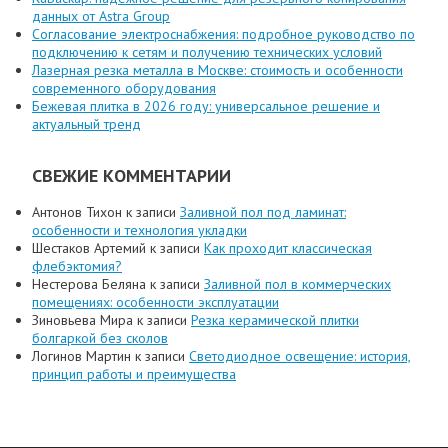
данных от Astra Group
Согласование электроснабжения: подробное руководство по
подключению к сетям и получению технических условий
Лазерная резка металла в Москве: стоимость и особенности
современного оборудования
Бежевая плитка в 2026 году: универсальное решение и
актуальный тренд
СВЕЖИЕ КОММЕНТАРИИ
Антонов Тихон
к записи
Заливной пол под ламинат:
особенности и технология укладки
Шестаков Артемий
к записи
Как проходит классическая
флебэктомия?
Нестерова Беляна
к записи
Заливной пол в коммерческих
помещениях: особенности эксплуатации
Зиновьева Мира
к записи
Резка керамической плитки
болгаркой без сколов
Логинов Мартин
к записи
Светодиодное освещение: история,
принцип работы и преимущества