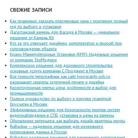
СВЕЖИЕ ЗАПИСИ
Как правильно заказать пластиковые окна с монтажом: полный
гид по выбору и установке
Дагестанский камень для фасада в Москве — уникальное
решение от Камень Юг
Кто за что отвечает: дизайнер, комплектатор и прораб при
сопровождении объекта
Крано-Манипуляторные Установки (КМУ): Надежные решения
от компании ТехМодерн
Комплексное решение для дорожного строительства:
основные услуги компании C-Проджект в Москве
Все тонкости типографики: как сайт typographi-spb.ru
раскрывает секреты эстетичной печати и дизайна
Кислотоупорная плитка: цена, особенности и выбор для
промышленности
Полное руководство по выбору и покупке гранитной
брусчатки в Москве
Эффективные решения для безопасности: монтаж систем
видеонаблюдения в СПБ, установка и цены на камеры
Обновление интерьера: как выбрать дизайн квартиры мечты
RuBackup — надежное решение для резервного
копирования данных в России
RuBackup: надёжное решение для резервного копирования