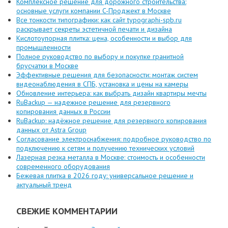
Комплексное решение для дорожного строительства:
основные услуги компании C-Проджект в Москве
Все тонкости типографики: как сайт typographi-spb.ru
раскрывает секреты эстетичной печати и дизайна
Кислотоупорная плитка: цена, особенности и выбор для
промышленности
Полное руководство по выбору и покупке гранитной
брусчатки в Москве
Эффективные решения для безопасности: монтаж систем
видеонаблюдения в СПБ, установка и цены на камеры
Обновление интерьера: как выбрать дизайн квартиры мечты
RuBackup — надежное решение для резервного
копирования данных в России
RuBackup: надёжное решение для резервного копирования
данных от Astra Group
Согласование электроснабжения: подробное руководство по
подключению к сетям и получению технических условий
Лазерная резка металла в Москве: стоимость и особенности
современного оборудования
Бежевая плитка в 2026 году: универсальное решение и
актуальный тренд
СВЕЖИЕ КОММЕНТАРИИ