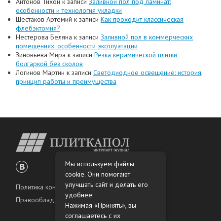
Антонов Тихон
к записи
Заливной пол под ламинат:
особенности и технология укладки
Шестаков Артемий
к записи
Как проходит классическая
флебэктомия?
Нестерова Беляна
к записи
Заливной пол в коммерческих
помещениях: особенности эксплуатации
Зиновьева Мира
к записи
Резка керамической плитки
болгаркой без сколов
Логинов Мартин
к записи
Светодиодное освещение: история,
принцип работы и преимущества
Мы используем файлы
cookie. Они помогают
улучшать сайт и делать его
Политика конфиденциальности
удобнее.
Правообладателям
Нажимая «Принять», вы
соглашаетесь с их