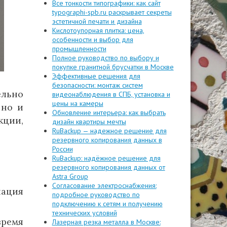
Все тонкости типографики: как сайт
typographi-spb.ru раскрывает секреты
эстетичной печати и дизайна
Кислотоупорная плитка: цена,
особенности и выбор для
промышленности
Полное руководство по выбору и
покупке гранитной брусчатки в Москве
Эффективные решения для
безопасности: монтаж систем
ельно
видеонаблюдения в СПБ, установка и
цены на камеры
 но и
Обновление интерьера: как выбрать
ции,
дизайн квартиры мечты
RuBackup — надежное решение для
резервного копирования данных в
России
RuBackup: надёжное решение для
резервного копирования данных от
Astra Group
Согласование электроснабжения:
иация
подробное руководство по
подключению к сетям и получению
технических условий
время
Лазерная резка металла в Москве: