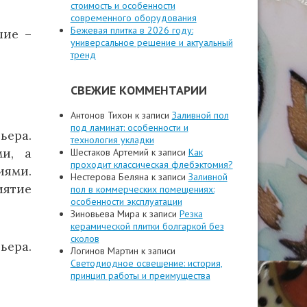
стоимость и особенности
современного оборудования
Бежевая плитка в 2026 году:
шие –
универсальное решение и актуальный
тренд
СВЕЖИЕ КОММЕНТАРИИ
Антонов Тихон
к записи
Заливной пол
под ламинат: особенности и
ьера.
технология укладки
ми, а
Шестаков Артемий
к записи
Как
проходит классическая флебэктомия?
иями.
Нестерова Беляна
к записи
Заливной
иятие
пол в коммерческих помещениях:
особенности эксплуатации
Зиновьева Мира
к записи
Резка
керамической плитки болгаркой без
сколов
ьера.
Логинов Мартин
к записи
Светодиодное освещение: история,
принцип работы и преимущества