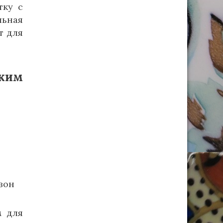
тку с
льная
т для
ским
зон
м для