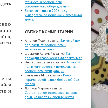
стоимость и особенности
здать
современного оборудования
Бежевая плитка в 2026 году:
универсальное решение и актуальный
тренд
щению
линий
СВЕЖИЕ КОММЕНТАРИИ
йна,
Антонов Тихон
к записи
Заливной пол
вашем
под ламинат: особенности и
технология укладки
Шестаков Артемий
к записи
Как
проходит классическая флебэктомия?
Нестерова Беляна
к записи
Заливной
пол в коммерческих помещениях:
особенности эксплуатации
Зиновьева Мира
к записи
Резка
яется
керамической плитки болгаркой без
сколов
щийся
Логинов Мартин
к записи
сти и
Светодиодное освещение: история,
принцип работы и преимущества