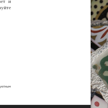
вет и
зуйте
 уютным