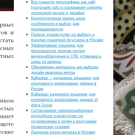
Все тонкости типографики: как сайт
typographi-spb.ru раскрывает секреты
эстетичной печати и дизайна
Кислотоупорная плитка: цена,
особенности и выбор для
ярных
промышленности
тов и
Полное руководство по выбору и
стать
покупке гранитной брусчатки в Москве
Эффективные решения для
есных
безопасности: монтаж систем
ктных
видеонаблюдения в СПБ, установка и
цены на камеры
Обновление интерьера: как выбрать
дизайн квартиры мечты
RuBackup — надежное решение для
резервного копирования данных в
России
RuBackup: надёжное решение для
резервного копирования данных от
унком
Astra Group
стых
Согласование электроснабжения:
ркнет
подробное руководство по
подключению к сетям и получению
ищете
технических условий
еские
Лазерная резка металла в Москве: