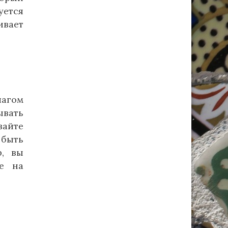
уется
вает
шагом
ывать
вайте
 быть
р, вы
е на