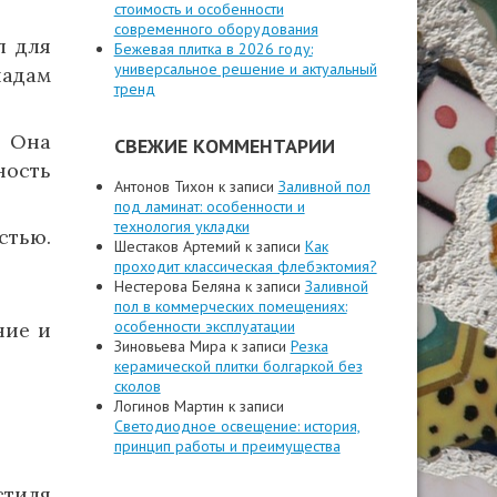
стоимость и особенности
современного оборудования
л для
Бежевая плитка в 2026 году:
универсальное решение и актуальный
падам
тренд
. Она
СВЕЖИЕ КОММЕНТАРИИ
ность
Антонов Тихон
к записи
Заливной пол
под ламинат: особенности и
технология укладки
стью.
Шестаков Артемий
к записи
Как
проходит классическая флебэктомия?
Нестерова Беляна
к записи
Заливной
пол в коммерческих помещениях:
особенности эксплуатации
ние и
Зиновьева Мира
к записи
Резка
керамической плитки болгаркой без
сколов
Логинов Мартин
к записи
Светодиодное освещение: история,
принцип работы и преимущества
стиля