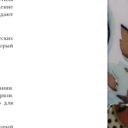
щение
здают
еских
орый
ании.
рязи.
о для
орый