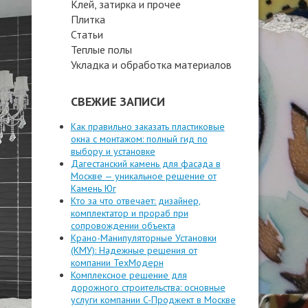
Клей, затирка и прочее
Плитка
Статьи
Теплые полы
Укладка и обработка материалов
СВЕЖИЕ ЗАПИСИ
Как правильно заказать пластиковые
окна с монтажом: полный гид по
выбору и установке
Дагестанский камень для фасада в
Москве — уникальное решение от
Камень Юг
Кто за что отвечает: дизайнер,
комплектатор и прораб при
сопровождении объекта
Крано-Манипуляторные Установки
(КМУ): Надежные решения от
компании ТехМодерн
Комплексное решение для
дорожного строительства: основные
услуги компании C-Проджект в Москве