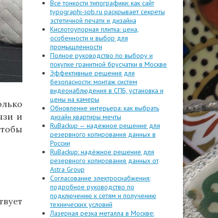
Все тонкости типографики: как сайт
typographi-spb.ru раскрывает секреты
эстетичной печати и дизайна
Кислотоупорная плитка: цена,
особенности и выбор для
промышленности
Полное руководство по выбору и
покупке гранитной брусчатки в Москве
Эффективные решения для
безопасности: монтаж систем
видеонаблюдения в СПБ, установка и
цены на камеры
олько
Обновление интерьера: как выбрать
язи и
дизайн квартиры мечты
RuBackup — надежное решение для
чтобы
резервного копирования данных в
России
RuBackup: надёжное решение для
резервного копирования данных от
Astra Group
Согласование электроснабжения:
подробное руководство по
подключению к сетям и получению
твует
технических условий
Лазерная резка металла в Москве: