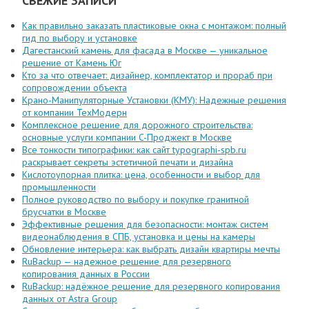
СВЕЖИЕ ЗАПИСИ
Как правильно заказать пластиковые окна с монтажом: полный
гид по выбору и установке
Дагестанский камень для фасада в Москве — уникальное
решение от Камень Юг
Кто за что отвечает: дизайнер, комплектатор и прораб при
сопровождении объекта
Крано-Манипуляторные Установки (КМУ): Надежные решения
от компании ТехМодерн
Комплексное решение для дорожного строительства:
основные услуги компании C-Проджект в Москве
Все тонкости типографики: как сайт typographi-spb.ru
раскрывает секреты эстетичной печати и дизайна
Кислотоупорная плитка: цена, особенности и выбор для
промышленности
Полное руководство по выбору и покупке гранитной
брусчатки в Москве
Эффективные решения для безопасности: монтаж систем
видеонаблюдения в СПБ, установка и цены на камеры
Обновление интерьера: как выбрать дизайн квартиры мечты
RuBackup — надежное решение для резервного
копирования данных в России
RuBackup: надёжное решение для резервного копирования
данных от Astra Group