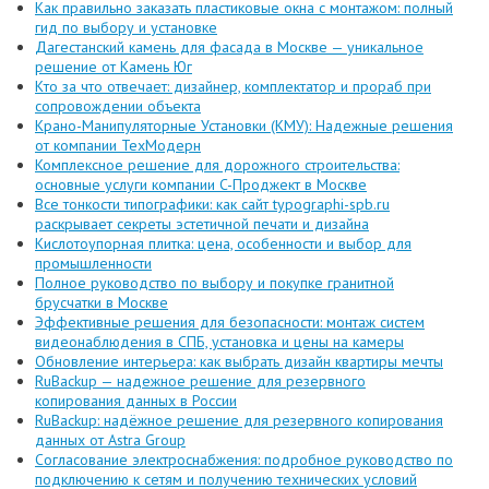
Как правильно заказать пластиковые окна с монтажом: полный
гид по выбору и установке
Дагестанский камень для фасада в Москве — уникальное
решение от Камень Юг
Кто за что отвечает: дизайнер, комплектатор и прораб при
сопровождении объекта
Крано-Манипуляторные Установки (КМУ): Надежные решения
от компании ТехМодерн
Комплексное решение для дорожного строительства:
основные услуги компании C-Проджект в Москве
Все тонкости типографики: как сайт typographi-spb.ru
раскрывает секреты эстетичной печати и дизайна
Кислотоупорная плитка: цена, особенности и выбор для
промышленности
Полное руководство по выбору и покупке гранитной
брусчатки в Москве
Эффективные решения для безопасности: монтаж систем
видеонаблюдения в СПБ, установка и цены на камеры
Обновление интерьера: как выбрать дизайн квартиры мечты
RuBackup — надежное решение для резервного
копирования данных в России
RuBackup: надёжное решение для резервного копирования
данных от Astra Group
Согласование электроснабжения: подробное руководство по
подключению к сетям и получению технических условий