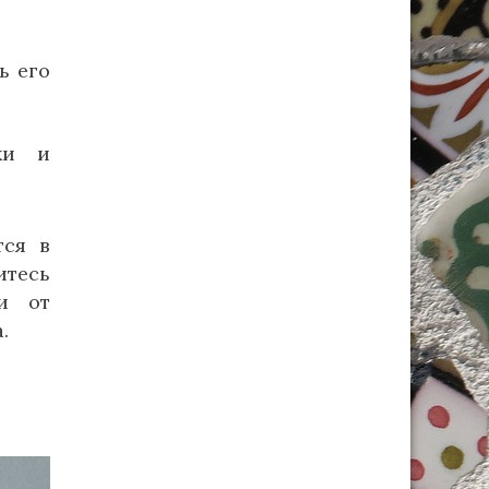
ь его
ки и
тся в
итесь
 и от
.