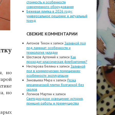
стоимость и особенности
современного оборудования
Бежевая плитка в 2026 году:
универсальное решение и актуальный
тренд
СВЕЖИЕ КОММЕНТАРИИ
Антонов Тихон
к записи
Заливной пол
под ламинат: особенности и
тку
технология укладки
Шестаков Артемий
к записи
Как
проходит классическая флебэктомия?
Нестерова Беляна
к записи
Заливной
пол в коммерческих помещениях:
я, но
особенности эксплуатации
тарой
Зиновьева Мира
к записи
Резка
керамической плитки болгаркой без
ктике
сколов
а, но
Логинов Мартин
к записи
Светодиодное освещение: история,
принцип работы и преимущества
тарых