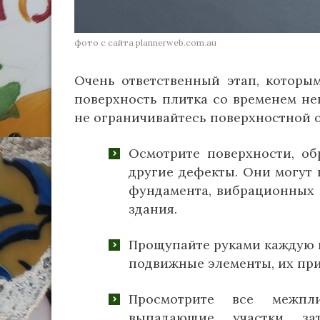
фото с сайта plannerweb.com.au
Очень ответственный этап, которы
поверхность плитка со временем неп
не ограничивайтесь поверхностной о
Осмотрите поверхности, о
другие дефекты. Они могут 
фундамента, вибрационных 
здания.
Прощупайте руками каждую п
подвижные элементы, их при
Просмотрите все межпл
выпадающие участки за