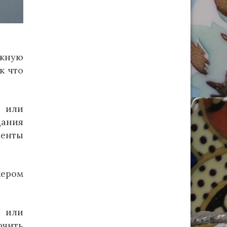
ежную
к что
ы или
дания
менты
кером
 или
чить