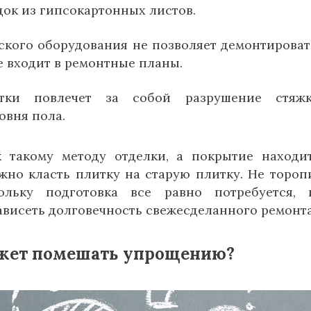
док из гипсокартонных листов.
кого оборудования не позволяет демонтироват
е входит в ремонтные планы.
тки повлечет за собой разрушение стяж
овня пола.
 такому методу отделки, а покрытие находи
жно класть плитку на старую плитку. Не тороп
ольку подготовка все равно потребуется,
ависеть долговечность свежесделанного ремонта
ожет помешать упрощению?