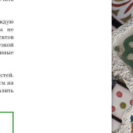
аждую
ка не
ектов
зкой
анные
стей.
см на
алить