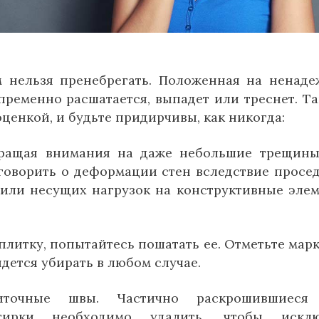
м нельзя пренебрегать. Положенная на ненад
ременно расшатается, выпадет или треснет. Та
ценкой, и будьте придирчивы, как никогда:
бращая внимания на даже небольшие трещин
говорить о деформации стен вследствие просе
или несущих нагрузок на конструктивные эле
литку, попытайтесь пошатать ее. Отметьте мар
дется убирать в любом случае.
иточные швы. Частично раскрошившиеся
тирки необходимо удалить, чтобы исклю