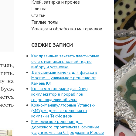
Клей, затирка и прочее
Плитка
Статьи
Теплые полы
Укладка и обработка материалов
СВЕЖИЕ ЗАПИСИ
Как правильно заказать пластиковые
окна с монтажом: полный гид по
пыль,
выбору и установке
тить.
Дагестанский камень для фасада в
Москве — уникальное решение от
ку на
Камень Юг
обуем
Кто за что отвечает: дизайнер,
комплектатор и прораб при
яется
сопровождении объекта
честь
Крано-Манипуляторные Установки
(КМУ): Надежные решения от
компании ТехМодерн
Комплексное решение для
дорожного строительства: основные
услуги компании C-Проджект в Москве