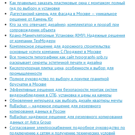
Как правильно заказать пластиковые окна с монтажом: полный
гид по выбору и установке
Дагестанский камень для фасада в Москве — уникальное
решение от Камень Юг
Кто за что отвечает: дизайнер, комплектатор и прораб при
сопровождении объекта
Крано-Манипуляторные Установки (КМУ): Надежные решения
от компании ТехМодерн
Комплексное решение для дорожного строительства:
основные услуги компании C-Проджект в Москве
Все тонкости типографики: как сайт typographi-spb.ru
раскрывает секреты эстетичной печати и дизайна
Кислотоупорная плитка: цена, особенности и выбор для
промышленности
Полное руководство по выбору и покупке гранитной
брусчатки в Москве
Эффективные решения для безопасности: монтаж систем
видеонаблюдения в СПБ, установка и цены на камеры
Обновление интерьера: как выбрать дизайн квартиры мечты
RuBackup — надежное решение для резервного
копирования данных в России
RuBackup: надёжное решение для резервного копирования
данных от Astra Group
Согласование электроснабжения: подробное руководство по
подключению к сетям и получению технических условий