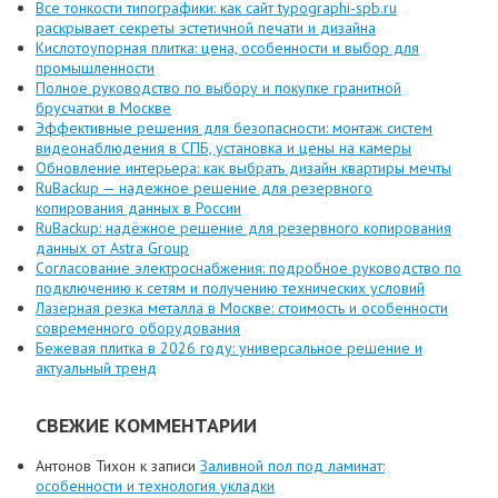
Все тонкости типографики: как сайт typographi-spb.ru
раскрывает секреты эстетичной печати и дизайна
Кислотоупорная плитка: цена, особенности и выбор для
промышленности
Полное руководство по выбору и покупке гранитной
брусчатки в Москве
Эффективные решения для безопасности: монтаж систем
видеонаблюдения в СПБ, установка и цены на камеры
Обновление интерьера: как выбрать дизайн квартиры мечты
RuBackup — надежное решение для резервного
копирования данных в России
RuBackup: надёжное решение для резервного копирования
данных от Astra Group
Согласование электроснабжения: подробное руководство по
подключению к сетям и получению технических условий
Лазерная резка металла в Москве: стоимость и особенности
современного оборудования
Бежевая плитка в 2026 году: универсальное решение и
актуальный тренд
СВЕЖИЕ КОММЕНТАРИИ
Антонов Тихон
к записи
Заливной пол под ламинат:
особенности и технология укладки