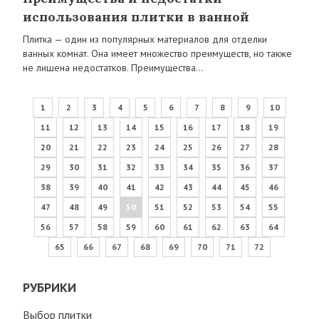
использования плитки в ванной
Плитка — один из популярных материалов для отделки
ванных комнат. Она имеет множество преимуществ, но также
не лишена недостатков. Преимущества…
1
2
3
4
5
6
7
8
9
10
11
12
13
14
15
16
17
18
19
20
21
22
23
24
25
26
27
28
29
30
31
32
33
34
35
36
37
38
39
40
41
42
43
44
45
46
47
48
49
50
51
52
53
54
55
56
57
58
59
60
61
62
63
64
65
66
67
68
69
70
71
72
РУБРИКИ
Выбор плитки