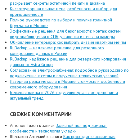
раскрывает секреты эстетичной печати и дизайна
Кислотоупорная плитка: цена, особенности и выбор для
промышленности
Полное руководство по выбору и покупке гранитной
брусчатки в Москве
Эффективные решения для безопасности: монтаж систем
видеонаблюдения в СПБ, установка и цены на камеры
Обновление интерьера: как выбрать дизайн квартиры мечты
RuBackup — надежное решение для резервного
копирования данных в России
RuBackup: надёжное решение для резервного копирования
данных от Astra Group
Согласование электроснабжения: подробное руководство по
подключению к сетям и получению технических условий
Лазерная резка металла в Москве: стоимость и особенности
современного оборудования
Бежевая плитка в 2026 году: универсальное решение и
актуальный тренд
СВЕЖИЕ КОММЕНТАРИИ
Антонов Тихон
к записи
Заливной пол под ламинат:
особенности и технология укладки
Шестаков Артемий
к записи
Как проходит классическая