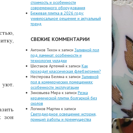
стоимость и особенности
современного оборудования
Бежевая плитка в 2026 году:
универсальное решение и актуальный
тренд
стью,
СВЕЖИЕ КОММЕНТАРИИ
итку,
Антонов Тихон
к записи
Заливной пол
под ламинат: особенности и
технология укладки
Шестаков Артемий
к записи
Как
проходит классическая флебэктомия?
Нестерова Беляна
к записи
Заливной
пол в коммерческих помещениях:
 уют.
особенности эксплуатации
Зиновьева Мира
к записи
Резка
керамической плитки болгаркой без
сколов
азить
Логинов Мартин
к записи
Светодиодное освещение: история,
х зон
принцип работы и преимущества