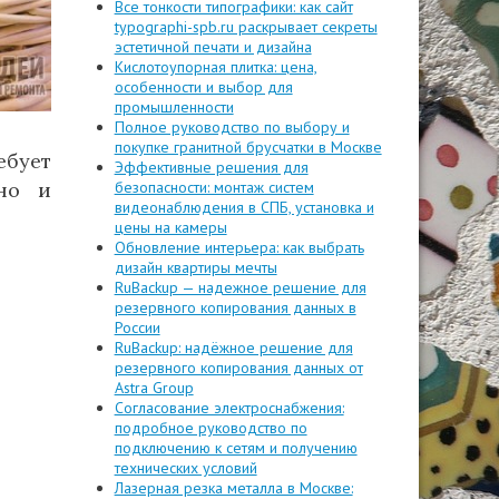
Все тонкости типографики: как сайт
typographi-spb.ru раскрывает секреты
эстетичной печати и дизайна
Кислотоупорная плитка: цена,
особенности и выбор для
промышленности
Полное руководство по выбору и
покупке гранитной брусчатки в Москве
ебует
Эффективные решения для
 но и
безопасности: монтаж систем
видеонаблюдения в СПБ, установка и
цены на камеры
Обновление интерьера: как выбрать
дизайн квартиры мечты
RuBackup — надежное решение для
резервного копирования данных в
России
RuBackup: надёжное решение для
резервного копирования данных от
Astra Group
Согласование электроснабжения:
подробное руководство по
подключению к сетям и получению
технических условий
Лазерная резка металла в Москве: