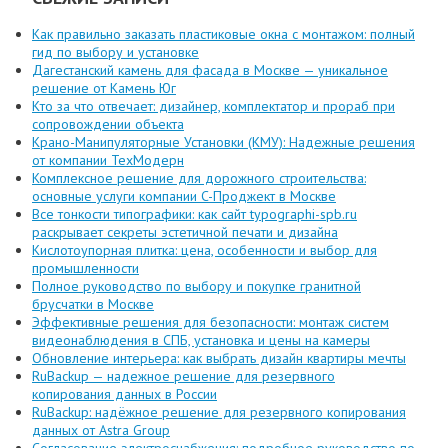
Как правильно заказать пластиковые окна с монтажом: полный
гид по выбору и установке
Дагестанский камень для фасада в Москве — уникальное
решение от Камень Юг
Кто за что отвечает: дизайнер, комплектатор и прораб при
сопровождении объекта
Крано-Манипуляторные Установки (КМУ): Надежные решения
от компании ТехМодерн
Комплексное решение для дорожного строительства:
основные услуги компании C-Проджект в Москве
Все тонкости типографики: как сайт typographi-spb.ru
раскрывает секреты эстетичной печати и дизайна
Кислотоупорная плитка: цена, особенности и выбор для
промышленности
Полное руководство по выбору и покупке гранитной
брусчатки в Москве
Эффективные решения для безопасности: монтаж систем
видеонаблюдения в СПБ, установка и цены на камеры
Обновление интерьера: как выбрать дизайн квартиры мечты
RuBackup — надежное решение для резервного
копирования данных в России
RuBackup: надёжное решение для резервного копирования
данных от Astra Group
Согласование электроснабжения: подробное руководство по