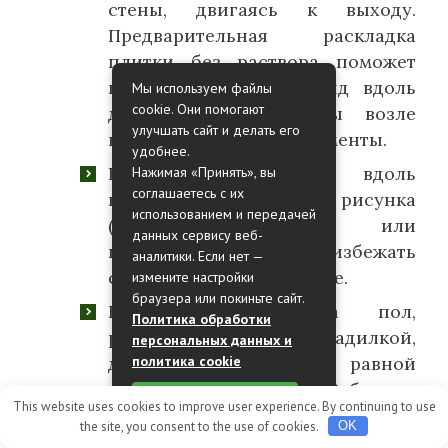
стены, двигаясь к выходу.
Предварительная раскладка
плитки без раствора поможет
правильно обрезать ряд вдоль
Мы используем файлы
cookie. Они помогают
дальней стены, чтобы возле
улучшать сайт и делать его
выхода были целые элементы.
удобнее.
Натяните бечевку вдоль
Нажимая «Принять», вы
соглашаетесь с их
направления рисунка
использованием и передачей
(диагонального или
данных сервису веб-
продольного), чтобы избежать
аналитики. Если нет —
смещения при облицовке.
измените настройки
браузера или покиньте сайт.
Нанесите клей на пол,
Политика обработки
разровняйте его гладилкой,
персональных данных и
политика cookie
добиваясь толщины, равной
толщине плитки. Зубчатым
Принять
This website uses cookies to improve user experience. By continuing to use
шпателем сформируйте
the site, you consent to the use of cookies.
OK
разнонаправленный рельеф.