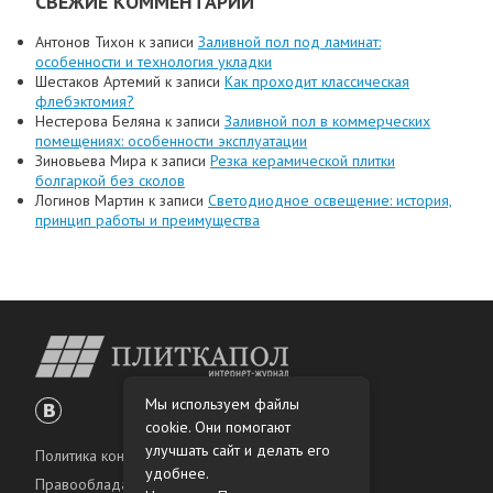
СВЕЖИЕ КОММЕНТАРИИ
Антонов Тихон
к записи
Заливной пол под ламинат:
особенности и технология укладки
Шестаков Артемий
к записи
Как проходит классическая
флебэктомия?
Нестерова Беляна
к записи
Заливной пол в коммерческих
помещениях: особенности эксплуатации
Зиновьева Мира
к записи
Резка керамической плитки
болгаркой без сколов
Логинов Мартин
к записи
Светодиодное освещение: история,
принцип работы и преимущества
Мы используем файлы
cookie. Они помогают
улучшать сайт и делать его
Политика конфиденциальности
удобнее.
Правообладателям