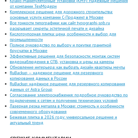
Крано-Манипуляторные Установки (КМУ): Надежные решения
от компании ТехМодерн
Комплексное решение для дорожного строительства:
основные услуги компании C-Проджект в Москве
Все тонкости типографики: как сайт typographi-spb.ru
раскрывает секреты эстетичной печати и дизайна
Кислотоупорная плитка: цена, особенности и выбор для
промышленности
Полное руководство по выбору и покупке гранитной
брусчатки в Москве
Эффективные решения для безопасности: монтаж систем
видеонаблюдения в СПБ, установка и цены на камеры
Обновление интерьера: как выбрать дизайн квартиры мечты
RuBackup — надежное решение для резервного
копирования данных в России
RuBackup: надёжное решение для резервного копирования
данных от Astra Group
Согласование электроснабжения: подробное руководство по
подключению к сетям и получению технических условий
Лазерная резка металла в Москве: стоимость и особенности
современного оборудования
Бежевая плитка в 2026 году: универсальное решение и
актуальный тренд