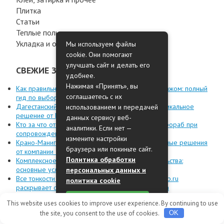
Плитка
Статьи
Теплые полы
Укладка и обработка материалов
Мы используем файлы
cookie. Они помогают
улучшать сайт и делать его
СВЕЖИЕ ЗАПИСИ
удобнее.
Нажимая «Принять», вы
Как правильно заказать пластиковые окна с монтажом: полный
соглашаетесь с их
гид по выбору и установке
Дагестанский камень для фасада в Москве — уникальное
использованием и передачей
решение от Камень Юг
данных сервису веб-
Кто за что отвечает: дизайнер, комплектатор и прораб при
аналитики. Если нет —
сопровождении объекта
измените настройки
Крано-Манипуляторные Установки (КМУ): Надежные решения
браузера или покиньте сайт.
от компании ТехМодерн
Политика обработки
Комплексное решение для дорожного строительства:
основные услуги компании C-Проджект в Москве
персональных данных и
Все тонкости типографики: как сайт typographi-spb.ru
политика cookie
раскрывает секреты эстетичной печати и дизайна
Кислотоупорная плитка: цена, особенности и выбор для
Принять
This website uses cookies to improve user experience. By continuing to use
промышленности
the site, you consent to the use of cookies.
OK
Полное руководство по выбору и покупке гранитной
брусчатки в Москве