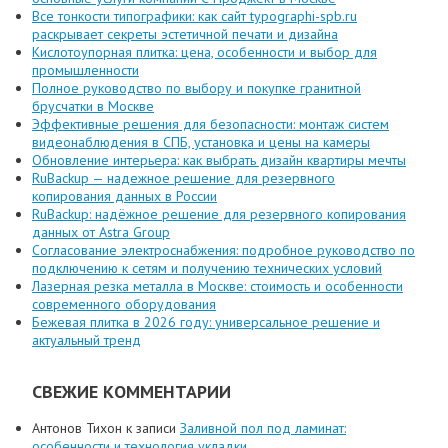
Все тонкости типографики: как сайт typographi-spb.ru
раскрывает секреты эстетичной печати и дизайна
Кислотоупорная плитка: цена, особенности и выбор для
промышленности
Полное руководство по выбору и покупке гранитной
брусчатки в Москве
Эффективные решения для безопасности: монтаж систем
видеонаблюдения в СПБ, установка и цены на камеры
Обновление интерьера: как выбрать дизайн квартиры мечты
RuBackup — надежное решение для резервного
копирования данных в России
RuBackup: надёжное решение для резервного копирования
данных от Astra Group
Согласование электроснабжения: подробное руководство по
подключению к сетям и получению технических условий
Лазерная резка металла в Москве: стоимость и особенности
современного оборудования
Бежевая плитка в 2026 году: универсальное решение и
актуальный тренд
СВЕЖИЕ КОММЕНТАРИИ
Антонов Тихон
к записи
Заливной пол под ламинат:
особенности и технология укладки