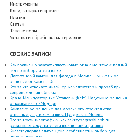
Инструменты
Клей, затирка и прочее
Плитка
Статьи
Теплые полы
Укладка и обработка материалов
СВЕЖИЕ ЗАПИСИ
Как правильно заказать пластиковые окна с монтажом: полный
гид по выбору и установке
Дагестанский камень для фасада в Москве — уникальное
решение от Камень Юг
Кто за что отвечает: дизайнер, комплектатор и прораб при
сопровождении объекта
Крано-Манипуляторные Установки (КМУ): Надежные решения
от компании ТехМодерн
Комплексное решение для дорожного строительства:
основные услуги компании C-Проджект в Москве
Все тонкости типографики: как сайт typographi-spb.ru
раскрывает секреты эстетичной печати и дизайна
Кислотоупорная плитка: цена, особенности и выбор для
промышленности