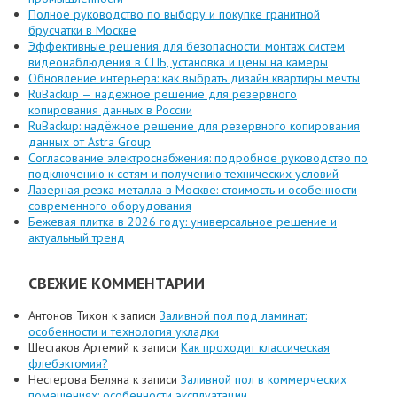
Полное руководство по выбору и покупке гранитной
брусчатки в Москве
Эффективные решения для безопасности: монтаж систем
видеонаблюдения в СПБ, установка и цены на камеры
Обновление интерьера: как выбрать дизайн квартиры мечты
RuBackup — надежное решение для резервного
копирования данных в России
RuBackup: надёжное решение для резервного копирования
данных от Astra Group
Согласование электроснабжения: подробное руководство по
подключению к сетям и получению технических условий
Лазерная резка металла в Москве: стоимость и особенности
современного оборудования
Бежевая плитка в 2026 году: универсальное решение и
актуальный тренд
СВЕЖИЕ КОММЕНТАРИИ
Антонов Тихон
к записи
Заливной пол под ламинат:
особенности и технология укладки
Шестаков Артемий
к записи
Как проходит классическая
флебэктомия?
Нестерова Беляна
к записи
Заливной пол в коммерческих
помещениях: особенности эксплуатации