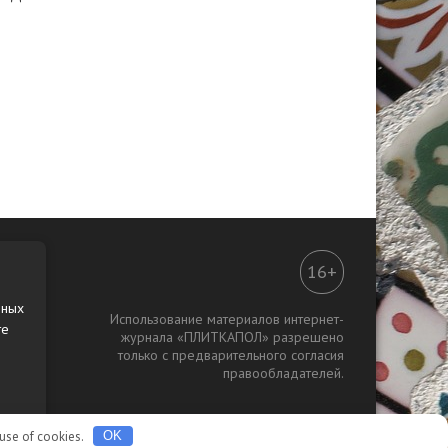
16+
нных
Использование материалов интернет-
те
журнала «ПЛИТКАПОЛ» разрешено
только с предварительного согласия
правообладателей.
 use of cookies.
OK