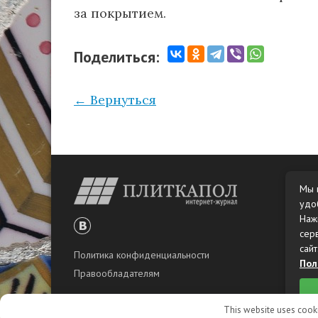
за покрытием.
Поделиться:
← Вернуться
Мы 
удо
Наж
сер
сайт
Политика конфиденциальности
Пол
Правообладателям
This website uses cooki