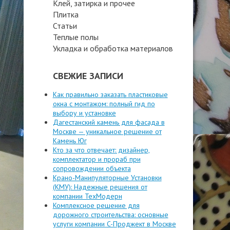
Клей, затирка и прочее
Плитка
Статьи
Теплые полы
Укладка и обработка материалов
СВЕЖИЕ ЗАПИСИ
Как правильно заказать пластиковые
окна с монтажом: полный гид по
выбору и установке
Дагестанский камень для фасада в
Москве — уникальное решение от
Камень Юг
Кто за что отвечает: дизайнер,
комплектатор и прораб при
сопровождении объекта
Крано-Манипуляторные Установки
(КМУ): Надежные решения от
компании ТехМодерн
Комплексное решение для
дорожного строительства: основные
услуги компании C-Проджект в Москве