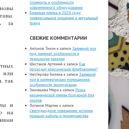
стоимость и особенности
современного оборудования
сновы
Бежевая плитка в 2026 году:
тавы.
универсальное решение и актуальный
ь за
тренд
СВЕЖИЕ КОММЕНТАРИИ
Антонов Тихон
к записи
Заливной пол
под ламинат: особенности и
технология укладки
Шестаков Артемий
к записи
Как
нтных
проходит классическая флебэктомия?
 или
Нестерова Беляна
к записи
Заливной
пол в коммерческих помещениях:
, так
особенности эксплуатации
Зиновьева Мира
к записи
Резка
керамической плитки болгаркой без
сколов
алы и
Логинов Мартин
к записи
Светодиодное освещение: история,
ию на
принцип работы и преимущества
ниями