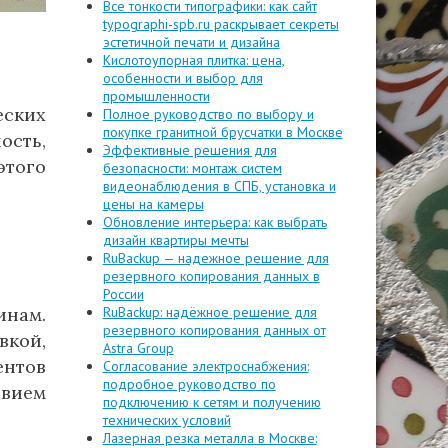
Все тонкости типографики: как сайт
typographi-spb.ru раскрывает секреты
эстетичной печати и дизайна
Кислотоупорная плитка: цена,
особенности и выбор для
промышленности
еских
Полное руководство по выбору и
покупке гранитной брусчатки в Москве
ость,
Эффективные решения для
этого
безопасности: монтаж систем
видеонаблюдения в СПБ, установка и
цены на камеры
Обновление интерьера: как выбрать
дизайн квартиры мечты
RuBackup — надежное решение для
резервного копирования данных в
России
RuBackup: надёжное решение для
инам.
резервного копирования данных от
кой,
Astra Group
ентов
Согласование электроснабжения:
подробное руководство по
твием
подключению к сетям и получению
технических условий
Лазерная резка металла в Москве: