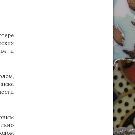
отере
еских
ным и
олом,
Также
ности
ярным
ельно
ходом