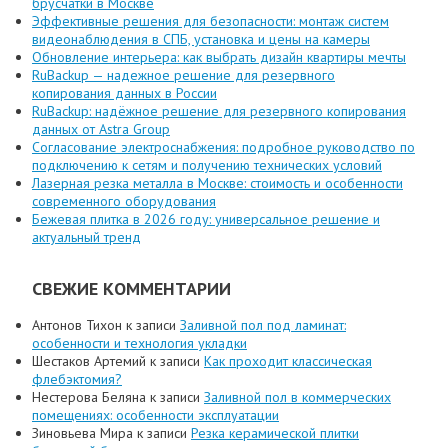
брусчатки в Москве
Эффективные решения для безопасности: монтаж систем
видеонаблюдения в СПБ, установка и цены на камеры
Обновление интерьера: как выбрать дизайн квартиры мечты
RuBackup — надежное решение для резервного
копирования данных в России
RuBackup: надёжное решение для резервного копирования
данных от Astra Group
Согласование электроснабжения: подробное руководство по
подключению к сетям и получению технических условий
Лазерная резка металла в Москве: стоимость и особенности
современного оборудования
Бежевая плитка в 2026 году: универсальное решение и
актуальный тренд
СВЕЖИЕ КОММЕНТАРИИ
Антонов Тихон
к записи
Заливной пол под ламинат:
особенности и технология укладки
Шестаков Артемий
к записи
Как проходит классическая
флебэктомия?
Нестерова Беляна
к записи
Заливной пол в коммерческих
помещениях: особенности эксплуатации
Зиновьева Мира
к записи
Резка керамической плитки