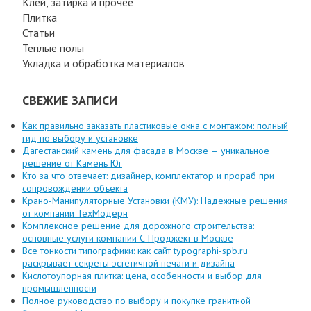
Клей, затирка и прочее
Плитка
Статьи
Теплые полы
Укладка и обработка материалов
СВЕЖИЕ ЗАПИСИ
Как правильно заказать пластиковые окна с монтажом: полный
гид по выбору и установке
Дагестанский камень для фасада в Москве — уникальное
решение от Камень Юг
Кто за что отвечает: дизайнер, комплектатор и прораб при
сопровождении объекта
Крано-Манипуляторные Установки (КМУ): Надежные решения
от компании ТехМодерн
Комплексное решение для дорожного строительства:
основные услуги компании C-Проджект в Москве
Все тонкости типографики: как сайт typographi-spb.ru
раскрывает секреты эстетичной печати и дизайна
Кислотоупорная плитка: цена, особенности и выбор для
промышленности
Полное руководство по выбору и покупке гранитной