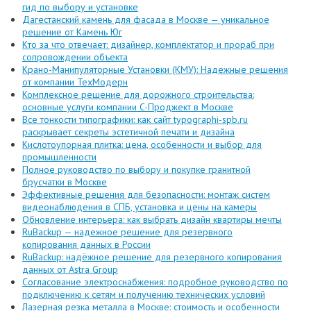
гид по выбору и установке
Дагестанский камень для фасада в Москве — уникальное
решение от Камень Юг
Кто за что отвечает: дизайнер, комплектатор и прораб при
сопровождении объекта
Крано-Манипуляторные Установки (КМУ): Надежные решения
от компании ТехМодерн
Комплексное решение для дорожного строительства:
основные услуги компании C-Проджект в Москве
Все тонкости типографики: как сайт typographi-spb.ru
раскрывает секреты эстетичной печати и дизайна
Кислотоупорная плитка: цена, особенности и выбор для
промышленности
Полное руководство по выбору и покупке гранитной
брусчатки в Москве
Эффективные решения для безопасности: монтаж систем
видеонаблюдения в СПБ, установка и цены на камеры
Обновление интерьера: как выбрать дизайн квартиры мечты
RuBackup — надежное решение для резервного
копирования данных в России
RuBackup: надёжное решение для резервного копирования
данных от Astra Group
Согласование электроснабжения: подробное руководство по
подключению к сетям и получению технических условий
Лазерная резка металла в Москве: стоимость и особенности