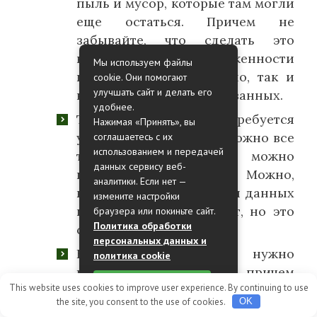
пыль и мусор, которые там могли
еще остаться. Причем не
забывайте, что сделать это
нужно по всей протяженности
Мы используем файлы
швов, как горизонтально, так и
cookie. Они помогают
улучшать сайт и делать его
вертикально ориентированных.
удобнее.
Также все швы требуется
Нажимая «Принять», вы
увлажнить, делать это можно все
соглашаетесь с их
использованием и передачей
той же кистью, а можно
данных сервису веб-
пульверизатором. Можно,
аналитики. Если нет —
конечно же, выбрать для данных
измените настройки
целей какой-либо грунт, но это
браузера или покиньте сайт.
Политика обработки
сделает затирку дороже.
персональных данных и
Наносить затирку нужно
политика cookie
резиновым шпателем, причем
Принять
This website uses cookies to improve user experience. By continuing to use
поперек самого шва, со всем
the site, you consent to the use of cookies.
OK
усердием вдавливая смесь