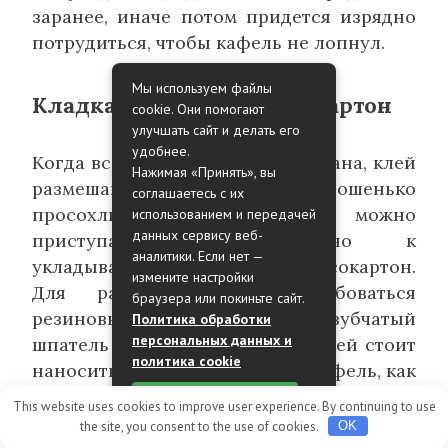
заранее, иначе потом придется изрядно
потрудиться, чтобы кафель не лопнул.
Мы используем файлы
Кладка плитки на гипсокартон
cookie. Они помогают
улучшать сайт и делать его
удобнее.
Когда все готово, разметка выбрана, клей
Нажимая «Принять», вы
размешан, а стены уже хорошенько
соглашаетесь с их
просохли после грунтования, можно
использованием и передачей
данных сервису веб-
приступать непосредственно к
аналитики. Если нет —
укладыванию плитки на гипсокартон.
измените настройки
Для работы может потребоваться
браузера или покиньте сайт.
резиновый молоточек, а также зубчатый
Политика обработки
персональных данных и
шпатель для нанесения клея. Клей стоит
политика cookie
наносить и на стену, и на сам кафель, как
это положено по технологии, экономить
Принять
This website uses cookies to improve user experience. By continuing to use
тут совершенно не уместно.
the site, you consent to the use of cookies.
OK