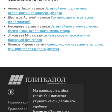
Антонов Тихон
к записи
Заливной пол под ламинат:
особенности и технология укладки
Шестаков Артемий
к записи
Как проходит классическая
флебэктомия?
Нестерова Беляна
к записи
Заливной пол в коммерческих
помещениях: особенности эксплуатации
Зиновьева Мира
к записи
Резка керамической плитки
болгаркой без сколов
Логинов Мартин
к записи
Светодиодное освещение: история,
принцип работы и преимущества
Мы используем файлы
cookie. Они помогают
улучшать сайт и делать его
Политика конфиденциальности
удобнее.
Правообладателям
Нажимая «Принять», вы