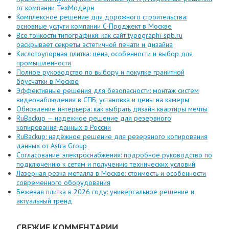
от компании ТехМодерн
Комплексное решение для дорожного строительства:
основные услуги компании C-Проджект в Москве
Все тонкости типографики: как сайт typographi-spb.ru
раскрывает секреты эстетичной печати и дизайна
Кислотоупорная плитка: цена, особенности и выбор для
промышленности
Полное руководство по выбору и покупке гранитной
брусчатки в Москве
Эффективные решения для безопасности: монтаж систем
видеонаблюдения в СПБ, установка и цены на камеры
Обновление интерьера: как выбрать дизайн квартиры мечты
RuBackup — надежное решение для резервного
копирования данных в России
RuBackup: надёжное решение для резервного копирования
данных от Astra Group
Согласование электроснабжения: подробное руководство по
подключению к сетям и получению технических условий
Лазерная резка металла в Москве: стоимость и особенности
современного оборудования
Бежевая плитка в 2026 году: универсальное решение и
актуальный тренд
СВЕЖИЕ КОММЕНТАРИИ