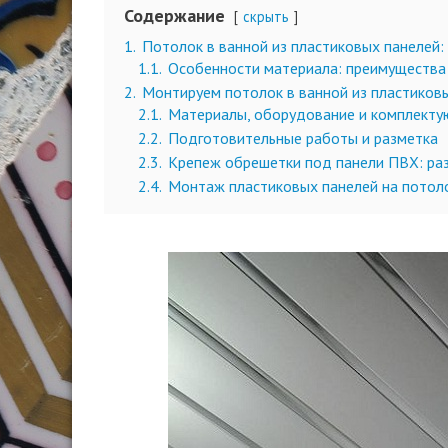
Содержание
скрыть
1.
Потолок в ванной из пластиковых панелей:
1.1.
Особенности материала: преимущества
2.
Монтируем потолок в ванной из пластиков
2.1.
Материалы, оборудование и комплект
2.2.
Подготовительные работы и разметка
2.3.
Крепеж обрешетки под панели ПВХ: ра
2.4.
Монтаж пластиковых панелей на потоло