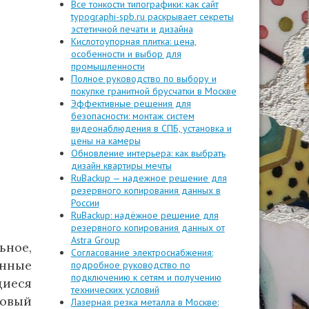
Все тонкости типографики: как сайт
typographi-spb.ru раскрывает секреты
эстетичной печати и дизайна
Кислотоупорная плитка: цена,
особенности и выбор для
промышленности
Полное руководство по выбору и
покупке гранитной брусчатки в Москве
Эффективные решения для
безопасности: монтаж систем
видеонаблюдения в СПБ, установка и
цены на камеры
Обновление интерьера: как выбрать
дизайн квартиры мечты
RuBackup — надежное решение для
резервного копирования данных в
России
RuBackup: надёжное решение для
резервного копирования данных от
Astra Group
ьное,
Согласование электроснабжения:
нные
подробное руководство по
подключению к сетям и получению
щиеся
технических условий
овый
Лазерная резка металла в Москве: