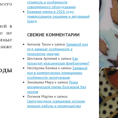
стоимость и особенности
всего
современного оборудования
Бежевая плитка в 2026 году:
универсальное решение и актуальный
тренд
лей в
го не
СВЕЖИЕ КОММЕНТАРИИ
димые
Антонов Тихон
к записи
Заливной пол
также
под ламинат: особенности и
технология укладки
Шестаков Артемий
к записи
Как
проходит классическая флебэктомия?
Нестерова Беляна
к записи
Заливной
годы
пол в коммерческих помещениях:
особенности эксплуатации
Зиновьева Мира
к записи
Резка
керамической плитки болгаркой без
сколов
Логинов Мартин
к записи
Светодиодное освещение: история,
принцип работы и преимущества