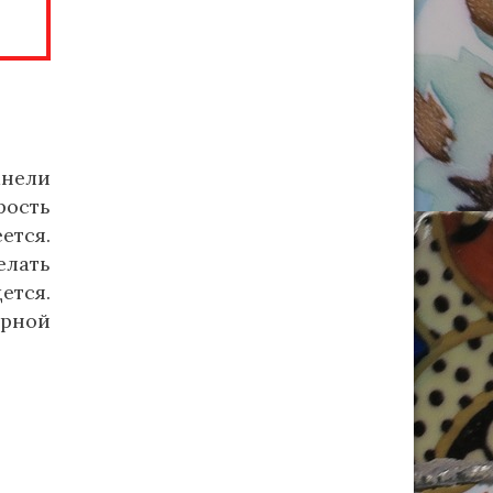
анели
рость
ется.
елать
ется.
рной