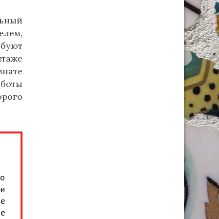
льный
елем,
ебуют
нтаже
нате
аботы
орого
но
ри
не
ые