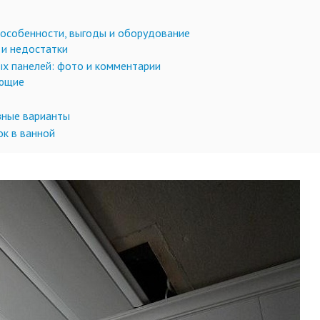
 особенности, выгоды и оборудование
 и недостатки
ых панелей: фото и комментарии
ующие
зные варианты
к в ванной