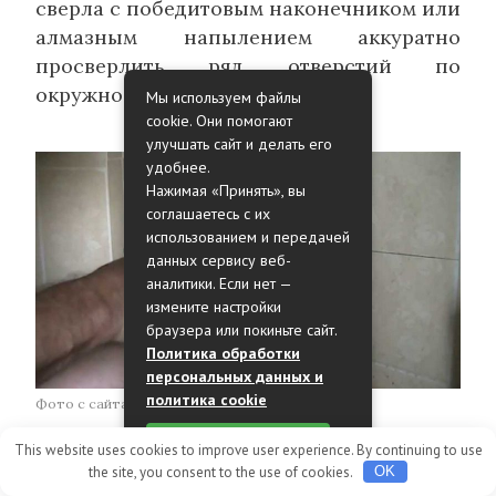
сверла с победитовым наконечником или
алмазным напылением аккуратно
просверлить ряд отверстий по
окружности.
Мы используем файлы
cookie. Они помогают
улучшать сайт и делать его
удобнее.
Нажимая «Принять», вы
соглашаетесь с их
использованием и передачей
данных сервису веб-
аналитики. Если нет —
измените настройки
браузера или покиньте сайт.
Политика обработки
персональных данных и
политика cookie
Фото с сайта: Depstroi.ru
Принять
This website uses cookies to improve user experience. By continuing to use
Если потом по центру постучать
the site, you consent to the use of cookies.
OK
рукояткой молоточка, то круг должен