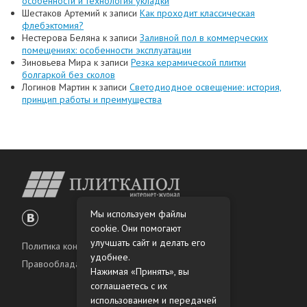
особенности и технология укладки
Шестаков Артемий
к записи
Как проходит классическая
флебэктомия?
Нестерова Беляна
к записи
Заливной пол в коммерческих
помещениях: особенности эксплуатации
Зиновьева Мира
к записи
Резка керамической плитки
болгаркой без сколов
Логинов Мартин
к записи
Светодиодное освещение: история,
принцип работы и преимущества
Мы используем файлы
cookie. Они помогают
улучшать сайт и делать его
Политика конфиденциальности
удобнее.
Правообладателям
Нажимая «Принять», вы
соглашаетесь с их
использованием и передачей