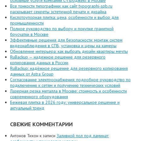
основные услуги компании C-Проджект в Москве
Все тонкости типографики: как сайт typographi-spb.ru
раскрывает секреты эстетичной печати и дизайна
Кислотоупорная плитка: цена, особенности и выбор для
промышленности
Полное руководство по выбору и покупке гранитной
брусчатки в Москве
Эффективные решения для безопасности: монтаж систем
видеонаблюдения в СПБ, установка и цены на камеры
Обновление интерьера: как выбрать дизайн квартиры мечты
RuBackup — надежное решение для резервного
копирования данных в России
RuBackup: надёжное решение для резервного копирования
данных от Astra Group
Согласование электроснабжения: подробное руководство по
подключению к сетям и получению технических условий
Лазерная резка металла в Москве: стоимость и особенности
современного оборудования
Бежевая плитка в 2026 году: универсальное решение и
актуальный тренд
СВЕЖИЕ КОММЕНТАРИИ
Антонов Тихон
к записи
Заливной пол под ламинат: