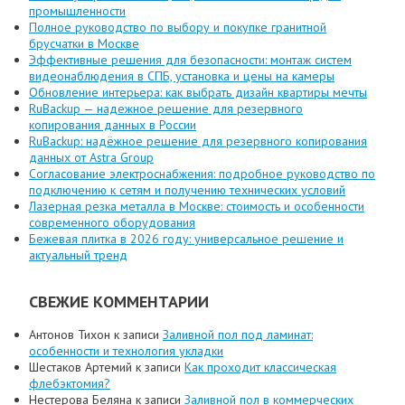
промышленности
Полное руководство по выбору и покупке гранитной
брусчатки в Москве
Эффективные решения для безопасности: монтаж систем
видеонаблюдения в СПБ, установка и цены на камеры
Обновление интерьера: как выбрать дизайн квартиры мечты
RuBackup — надежное решение для резервного
копирования данных в России
RuBackup: надёжное решение для резервного копирования
данных от Astra Group
Согласование электроснабжения: подробное руководство по
подключению к сетям и получению технических условий
Лазерная резка металла в Москве: стоимость и особенности
современного оборудования
Бежевая плитка в 2026 году: универсальное решение и
актуальный тренд
СВЕЖИЕ КОММЕНТАРИИ
Антонов Тихон
к записи
Заливной пол под ламинат:
особенности и технология укладки
Шестаков Артемий
к записи
Как проходит классическая
флебэктомия?
Нестерова Беляна
к записи
Заливной пол в коммерческих