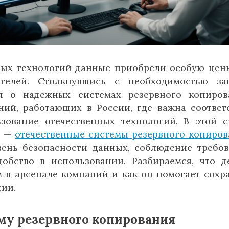
ых технологий данные приобрели особую цен
ателей. Столкнувшись с необходимостью за
я о надежных системах резервного копиров
ний, работающих в России, где важна соответ
ование отечественных технологий. В этой с
p —
отечественные системы резервного копиров
вень безопасности данных, соблюдение требо
добство в использовании. Разбираемся, что д
 в арсенале компаний и как он помогает сохр
ии.
му резервного копирования