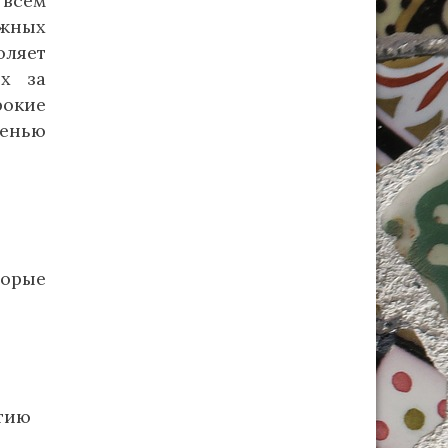
 всем
ежных
оляет
х за
рокие
енью
торые
ытию