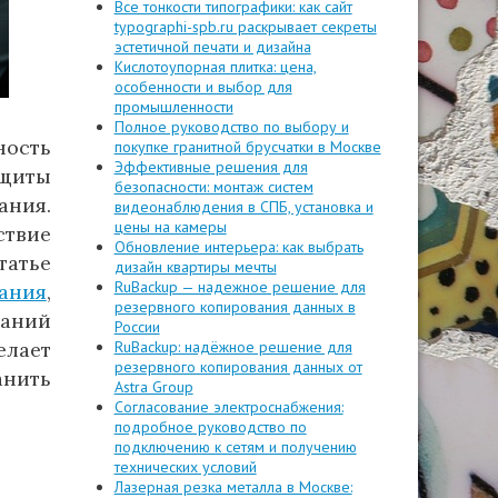
Все тонкости типографики: как сайт
typographi-spb.ru раскрывает секреты
эстетичной печати и дизайна
Кислотоупорная плитка: цена,
особенности и выбор для
промышленности
Полное руководство по выбору и
ность
покупке гранитной брусчатки в Москве
Эффективные решения для
щиты
безопасности: монтаж систем
ания.
видеонаблюдения в СПБ, установка и
цены на камеры
ствие
Обновление интерьера: как выбрать
татье
дизайн квартиры мечты
RuBackup — надежное решение для
ания
,
резервного копирования данных в
ваний
России
елает
RuBackup: надёжное решение для
резервного копирования данных от
анить
Astra Group
Согласование электроснабжения:
подробное руководство по
подключению к сетям и получению
технических условий
Лазерная резка металла в Москве: