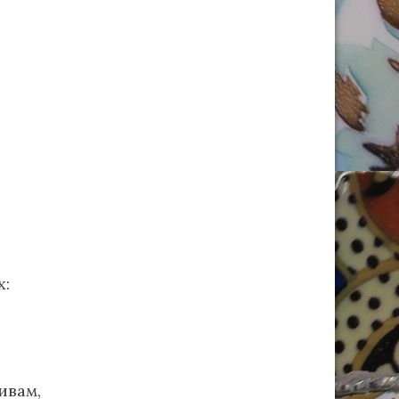
х:
ивам,