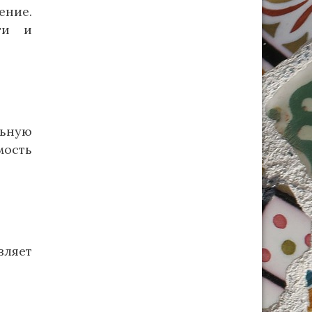
ние.
ти и
льную
мость
вляет