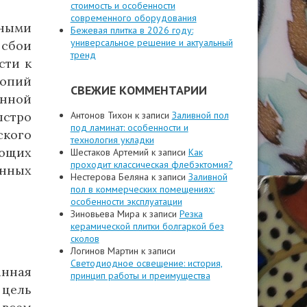
стоимость и особенности
современного оборудования
нными
Бежевая плитка в 2026 году:
универсальное решение и актуальный
сбои
тренд
сти к
копий
СВЕЖИЕ КОММЕНТАРИИ
онной
стро
Антонов Тихон
к записи
Заливной пол
под ламинат: особенности и
ского
технология укладки
ющих
Шестаков Артемий
к записи
Как
проходит классическая флебэктомия?
нных
Нестерова Беляна
к записи
Заливной
пол в коммерческих помещениях:
особенности эксплуатации
Зиновьева Мира
к записи
Резка
керамической плитки болгаркой без
сколов
Логинов Мартин
к записи
Светодиодное освещение: история,
анная
принцип работы и преимущества
 цель