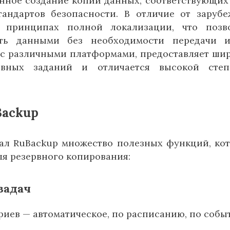
нное создание копий данных, соответствующих
тандартов безопасности. В отличие от заруб
а принципах полной локализации, что позв
ять данными без необходимости передачи и
я с различными платформами, предоставляет ши
рвных заданий и отличается высокой степ
Backup
ал RuBackup множество полезных функций, ко
я резервного копирования:
задач
иев — автоматическое, по расписанию, по соб