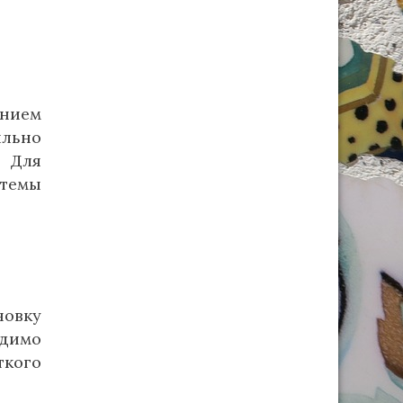
нием
ильно
. Для
темы
новку
одимо
ткого