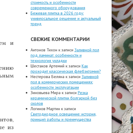
стоимость и особенности
современного оборудования
Бежевая плитка в 2026 году:
универсальное решение и актуальный
тренд
СВЕЖИЕ КОММЕНТАРИИ
лем и
Антонов Тихон
к записи
Заливной пол
под ламинат: особенности и
технология укладки
Шестаков Артемий
к записи
Как
дению
проходит классическая флебэктомия?
льным
Нестерова Беляна
к записи
Заливной
пол в коммерческих помещениях:
особенности эксплуатации
Зиновьева Мира
к записи
Резка
керамической плитки болгаркой без
сколов
Логинов Мартин
к записи
Светодиодное освещение: история,
нтов,
принцип работы и преимущества
ые из