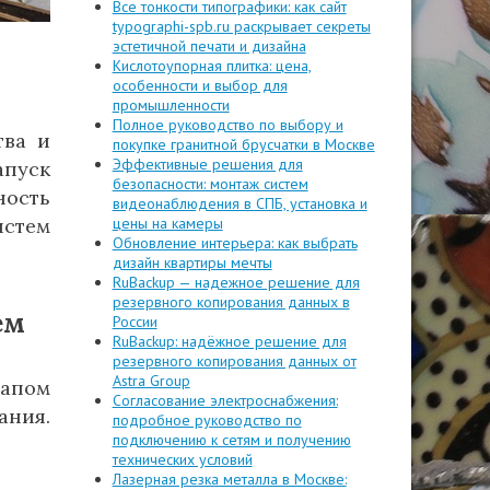
Все тонкости типографики: как сайт
typographi-spb.ru раскрывает секреты
эстетичной печати и дизайна
Кислотоупорная плитка: цена,
особенности и выбор для
промышленности
Полное руководство по выбору и
тва и
покупке гранитной брусчатки в Москве
Эффективные решения для
апуск
безопасности: монтаж систем
ность
видеонаблюдения в СПБ, установка и
истем
цены на камеры
Обновление интерьера: как выбрать
дизайн квартиры мечты
RuBackup — надежное решение для
резервного копирования данных в
ем
России
RuBackup: надёжное решение для
резервного копирования данных от
Astra Group
тапом
Согласование электроснабжения:
ания.
подробное руководство по
подключению к сетям и получению
технических условий
Лазерная резка металла в Москве: