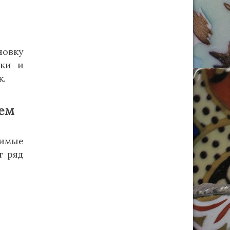
новку
зки и
к.
ем
имые
т ряд