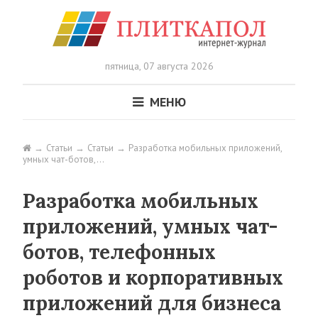
пятница,
07 августа 2026
МЕНЮ
Статьи
Статьи
Разработка мобильных приложений,
умных чат-ботов,…
Разработка мобильных
приложений, умных чат-
ботов, телефонных
роботов и корпоративных
приложений для бизнеса