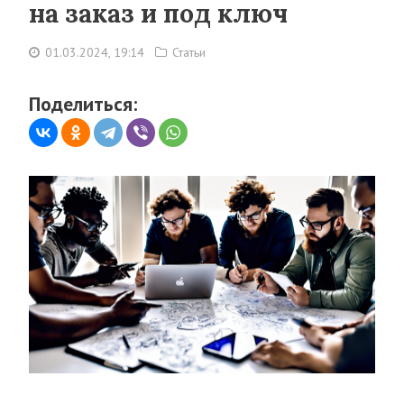
на заказ и под ключ
01.03.2024, 19:14
Статьи
Поделиться: