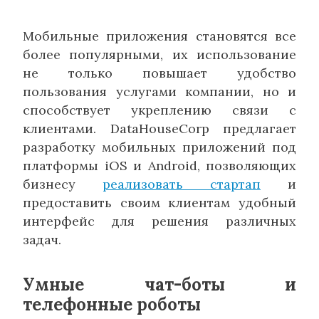
Мобильные приложения становятся все
более популярными, их использование
не только повышает удобство
пользования услугами компании, но и
способствует укреплению связи с
клиентами. DataHouseCorp предлагает
разработку мобильных приложений под
платформы iOS и Android, позволяющих
бизнесу
реализовать стартап
и
предоставить своим клиентам удобный
интерфейс для решения различных
задач.
Умные чат-боты и
телефонные роботы