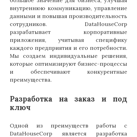
большое значение для бизнеса, улучшая
внутреннюю коммуникацию, управление
данными и повышая производительность
сотрудников. DataHouseCorp
разрабатывает корпоративные
приложения, учитывая специфику
каждого предприятия и его потребности.
Мы создаем индивидуальные решения,
которые оптимизируют бизнес-процессы
и обеспечивают конкурентные
преимущества.
Разработка на заказ и под
ключ
Одной из преимуществ работы с
DataHouseCorp является разработка