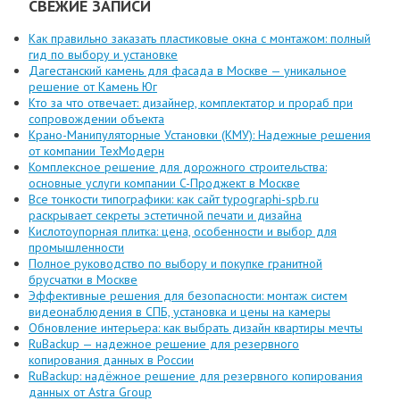
СВЕЖИЕ ЗАПИСИ
Как правильно заказать пластиковые окна с монтажом: полный
гид по выбору и установке
Дагестанский камень для фасада в Москве — уникальное
решение от Камень Юг
Кто за что отвечает: дизайнер, комплектатор и прораб при
сопровождении объекта
Крано-Манипуляторные Установки (КМУ): Надежные решения
от компании ТехМодерн
Комплексное решение для дорожного строительства:
основные услуги компании C-Проджект в Москве
Все тонкости типографики: как сайт typographi-spb.ru
раскрывает секреты эстетичной печати и дизайна
Кислотоупорная плитка: цена, особенности и выбор для
промышленности
Полное руководство по выбору и покупке гранитной
брусчатки в Москве
Эффективные решения для безопасности: монтаж систем
видеонаблюдения в СПБ, установка и цены на камеры
Обновление интерьера: как выбрать дизайн квартиры мечты
RuBackup — надежное решение для резервного
копирования данных в России
RuBackup: надёжное решение для резервного копирования
данных от Astra Group