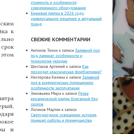
стоимость и особенности
современного оборудования
Бежевая плитка в 2026 году:
универсальное решение и актуальный
еским
тренд
йка к
ально
СВЕЖИЕ КОММЕНТАРИИ
 срок
Антонов Тихон
к записи
Заливной пол
 этом
под ламинат: особенности и
технология укладки
Шестаков Артемий
к записи
Как
проходит классическая флебэктомия?
Нестерова Беляна
к записи
Заливной
пол в коммерческих помещениях:
особенности эксплуатации
Зиновьева Мира
к записи
Резка
литра
керамической плитки болгаркой без
сколов
рый,
Логинов Мартин
к записи
одаря
Светодиодное освещение: история,
принцип работы и преимущества
рокое
оры и