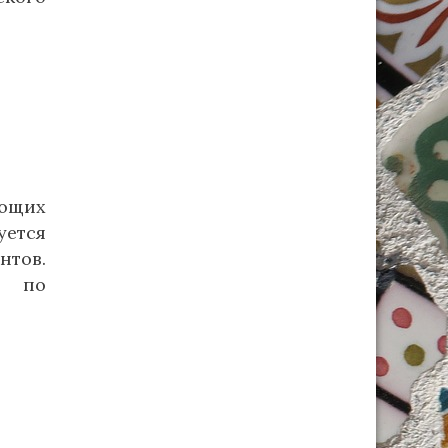
яющих
уется
нтов.
и по