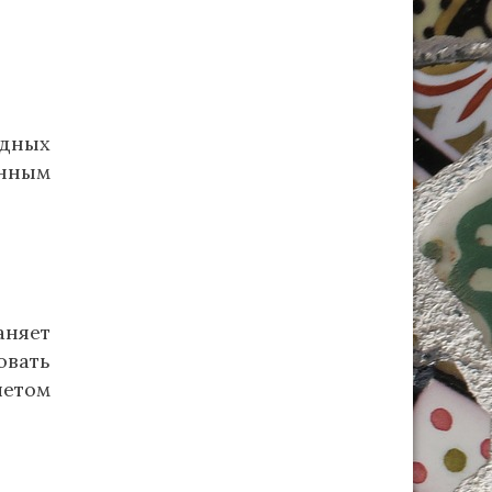
едных
енным
аняет
овать
четом