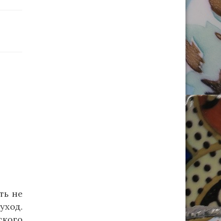
ть не
уход.
ского