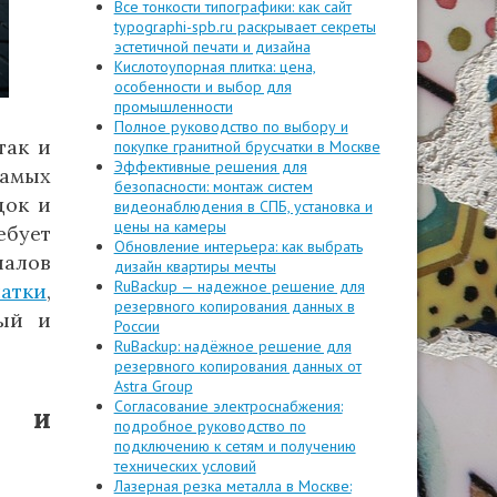
Все тонкости типографики: как сайт
typographi-spb.ru раскрывает секреты
эстетичной печати и дизайна
Кислотоупорная плитка: цена,
особенности и выбор для
промышленности
Полное руководство по выбору и
так и
покупке гранитной брусчатки в Москве
Эффективные решения для
самых
безопасности: монтаж систем
док и
видеонаблюдения в СПБ, установка и
цены на камеры
ебует
Обновление интерьера: как выбрать
иалов
дизайн квартиры мечты
RuBackup — надежное решение для
атки
,
резервного копирования данных в
ный и
России
RuBackup: надёжное решение для
резервного копирования данных от
Astra Group
Согласование электроснабжения:
а и
подробное руководство по
подключению к сетям и получению
технических условий
Лазерная резка металла в Москве: