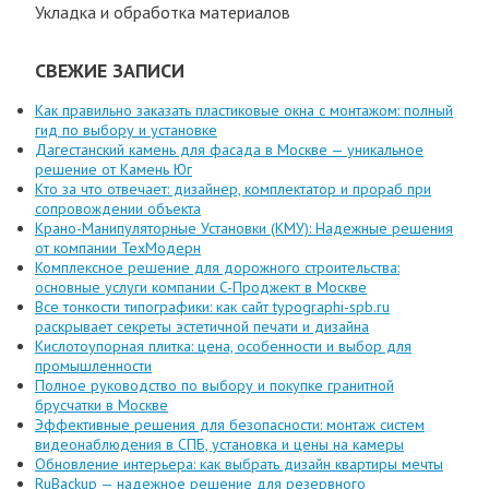
Укладка и обработка материалов
СВЕЖИЕ ЗАПИСИ
Как правильно заказать пластиковые окна с монтажом: полный
гид по выбору и установке
Дагестанский камень для фасада в Москве — уникальное
решение от Камень Юг
Кто за что отвечает: дизайнер, комплектатор и прораб при
сопровождении объекта
Крано-Манипуляторные Установки (КМУ): Надежные решения
от компании ТехМодерн
Комплексное решение для дорожного строительства:
основные услуги компании C-Проджект в Москве
Все тонкости типографики: как сайт typographi-spb.ru
раскрывает секреты эстетичной печати и дизайна
Кислотоупорная плитка: цена, особенности и выбор для
промышленности
Полное руководство по выбору и покупке гранитной
брусчатки в Москве
Эффективные решения для безопасности: монтаж систем
видеонаблюдения в СПБ, установка и цены на камеры
Обновление интерьера: как выбрать дизайн квартиры мечты
RuBackup — надежное решение для резервного